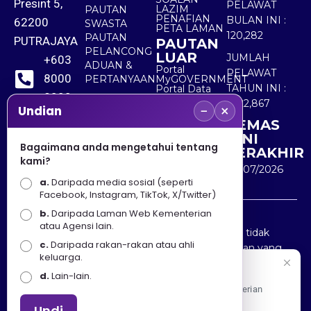
Presint 5,
PELAWAT
LAZIM
PAUTAN
PENAFIAN
BULAN INI :
62200
SWASTA
PETA LAMAN
120,282
PAUTAN
PUTRAJAYA
PAUTAN
PELANCONG
LUAR
JUMLAH
+603
ADUAN &
Portal
PELAWAT
8000
PERTANYAAN
MyGOVERNMENT
TAHUN INI :
Portal Data
8000
Terbuka
5,522,867
−
×
Sektor Awam
Undian
KEMAS
+603
KINI
8891
Bagaimana anda mengetahui tentang
TERAKHIR
kami?
7100
30/07/2026
a.
Daripada media sosial (seperti
Facebook, Instagram, TikTok, X/Twitter)
b.
Daripada Laman Web Kementerian
Penafian : Kerajaan Malaysia dan Kementerian
atau Agensi lain.
Pelancongan Seni dan Budaya (MOTAC) adalah tidak
c.
Daripada rakan-rakan atau ahli
bertanggungjawab atas kehilangan atau kerugian yang
keluarga.
disebabkan oleh penggunaan mana-mana maklumat
Selamat Datang
d.
Lain-lain.
yang diperolehi dari portal ini.
Apa Khabar! Selamat datang ke Portal Rasmi Kementerian
Pelancongan, Seni dan Budaya
Undi