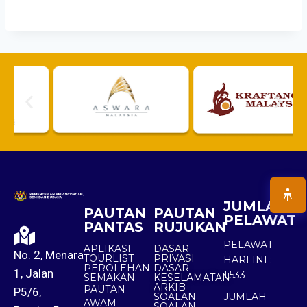
JUMLAH
PAUTAN
PAUTAN
PELAWAT
PANTAS
RUJUKAN
PELAWAT
APLIKASI
DASAR
No. 2, Menara
TOURLIST
PRIVASI
HARI INI :
PEROLEHAN
DASAR
1, Jalan
1,533
SEMAKAN
KESELAMATAN
ARKIB
PAUTAN
P5/6,
SOALAN -
JUMLAH
AWAM
SOALAN