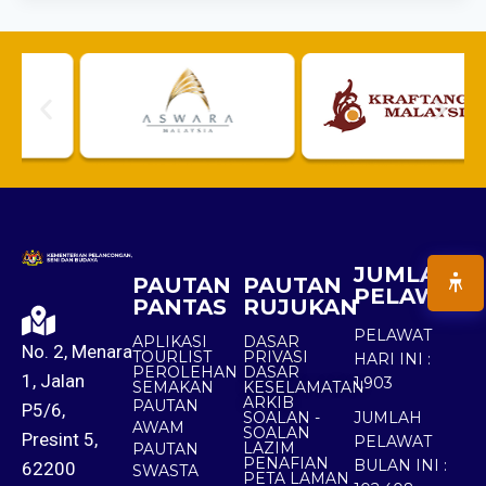
JUMLAH
PAUTAN
PAUTAN
PELAWAT
PANTAS
RUJUKAN
PELAWAT
APLIKASI
DASAR
No. 2, Menara
TOURLIST
PRIVASI
HARI INI :
PEROLEHAN
DASAR
1, Jalan
1,903
SEMAKAN
KESELAMATAN
ARKIB
PAUTAN
P5/6,
SOALAN -
JUMLAH
AWAM
SOALAN
Presint 5,
PELAWAT
LAZIM
PAUTAN
PENAFIAN
BULAN INI :
62200
SWASTA
PETA LAMAN