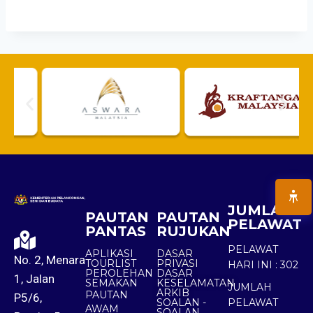
JUMLAH
PAUTAN
PAUTAN
PELAWAT
PANTAS
RUJUKAN
PELAWAT
APLIKASI
DASAR
No. 2, Menara
TOURLIST
PRIVASI
HARI INI :
302
PEROLEHAN
DASAR
1, Jalan
SEMAKAN
KESELAMATAN
JUMLAH
ARKIB
PAUTAN
P5/6,
SOALAN -
PELAWAT
AWAM
SOALAN