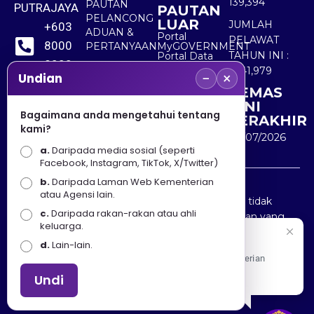
139,394
PAUTAN
PUTRAJAYA
PAUTAN
PELANCONG
LUAR
JUMLAH
+603
ADUAN &
Portal
PELAWAT
8000
PERTANYAAN
MyGOVERNMENT
TAHUN INI :
Portal Data
8000
Terbuka
5,541,979
−
×
Sektor Awam
Undian
KEMAS
+603
KINI
8891
Bagaimana anda mengetahui tentang
TERAKHIR
kami?
7100
30/07/2026
a.
Daripada media sosial (seperti
Facebook, Instagram, TikTok, X/Twitter)
b.
Daripada Laman Web Kementerian
Penafian : Kerajaan Malaysia dan Kementerian
atau Agensi lain.
Pelancongan Seni dan Budaya (MOTAC) adalah tidak
c.
Daripada rakan-rakan atau ahli
bertanggungjawab atas kehilangan atau kerugian yang
keluarga.
disebabkan oleh penggunaan mana-mana maklumat
Selamat Datang
d.
Lain-lain.
yang diperolehi dari portal ini.
Apa Khabar! Selamat datang ke Portal Rasmi Kementerian
Pelancongan, Seni dan Budaya
Undi
Hakcipta © 2025 KEMENTERIAN PELANCONGAN SENI
DAN BUDAYA. | Hak Cipta Terpelihara.