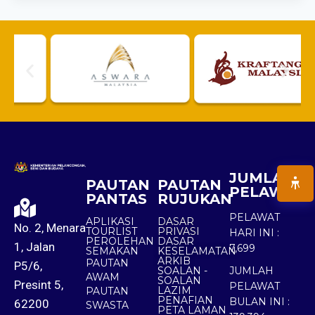
JUMLAH
PAUTAN
PAUTAN
PELAWAT
PANTAS
RUJUKAN
PELAWAT
APLIKASI
DASAR
No. 2, Menara
TOURLIST
PRIVASI
HARI INI :
PEROLEHAN
DASAR
1, Jalan
7,699
SEMAKAN
KESELAMATAN
ARKIB
PAUTAN
P5/6,
SOALAN -
JUMLAH
AWAM
SOALAN
Presint 5,
PELAWAT
LAZIM
PAUTAN
PENAFIAN
BULAN INI :
62200
SWASTA
PETA LAMAN