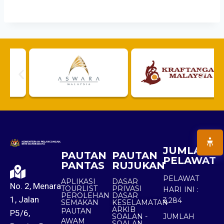
JUMLAH
PAUTAN
PAUTAN
PELAWAT
PANTAS
RUJUKAN
PELAWAT
APLIKASI
DASAR
No. 2, Menara
TOURLIST
PRIVASI
HARI INI :
PEROLEHAN
DASAR
1, Jalan
3,284
SEMAKAN
KESELAMATAN
ARKIB
PAUTAN
P5/6,
SOALAN -
JUMLAH
AWAM
SOALAN