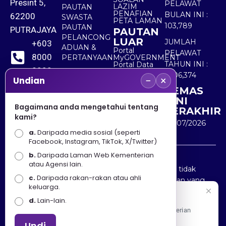
Presint 5,
PELAWAT
LAZIM
PAUTAN
PENAFIAN
BULAN INI :
62200
SWASTA
PETA LAMAN
103,789
PAUTAN
PUTRAJAYA
PAUTAN
PELANCONG
LUAR
JUMLAH
+603
ADUAN &
Portal
PELAWAT
8000
PERTANYAAN
MyGOVERNMENT
TAHUN INI :
Portal Data
8000
Terbuka
5,506,374
−
×
Sektor Awam
Undian
KEMAS
+603
KINI
8891
Bagaimana anda mengetahui tentang
TERAKHIR
kami?
7100
30/07/2026
a.
Daripada media sosial (seperti
Facebook, Instagram, TikTok, X/Twitter)
b.
Daripada Laman Web Kementerian
Penafian : Kerajaan Malaysia dan Kementerian
atau Agensi lain.
Pelancongan Seni dan Budaya (MOTAC) adalah tidak
c.
Daripada rakan-rakan atau ahli
bertanggungjawab atas kehilangan atau kerugian yang
keluarga.
disebabkan oleh penggunaan mana-mana maklumat
Selamat Datang
d.
Lain-lain.
yang diperolehi dari portal ini.
Apa Khabar! Selamat datang ke Portal Rasmi Kementerian
Pelancongan, Seni dan Budaya
Undi