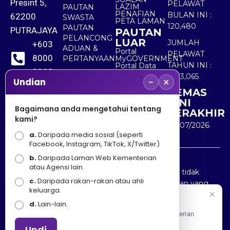
Presint 5,
PELAWAT
LAZIM
PAUTAN
PENAFIAN
BULAN INI :
62200
SWASTA
PETA LAMAN
120,480
PAUTAN
PUTRAJAYA
PAUTAN
PELANCONG
LUAR
JUMLAH
+603
ADUAN &
Portal
PELAWAT
8000
PERTANYAAN
MyGOVERNMENT
TAHUN INI :
Portal Data
8000
Terbuka
5,523,065
−
×
Sektor Awam
Undian
KEMAS
+603
KINI
8891
Bagaimana anda mengetahui tentang
TERAKHIR
kami?
7100
30/07/2026
a.
Daripada media sosial (seperti
Facebook, Instagram, TikTok, X/Twitter)
b.
Daripada Laman Web Kementerian
Penafian : Kerajaan Malaysia dan Kementerian
atau Agensi lain.
Pelancongan Seni dan Budaya (MOTAC) adalah tidak
c.
Daripada rakan-rakan atau ahli
bertanggungjawab atas kehilangan atau kerugian yang
keluarga.
disebabkan oleh penggunaan mana-mana maklumat
Selamat Datang
d.
Lain-lain.
yang diperolehi dari portal ini.
Apa Khabar! Selamat datang ke Portal Rasmi Kementerian
Pelancongan, Seni dan Budaya
Undi