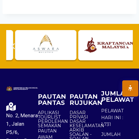
JUMLAH
PAUTAN
PAUTAN
PELAWAT
PANTAS
RUJUKAN
PELAWAT
APLIKASI
DASAR
No. 2, Menara
TOURLIST
PRIVASI
HARI INI :
PEROLEHAN
DASAR
1, Jalan
1,731
SEMAKAN
KESELAMATAN
ARKIB
PAUTAN
P5/6,
SOALAN -
JUMLAH
AWAM
SOALAN