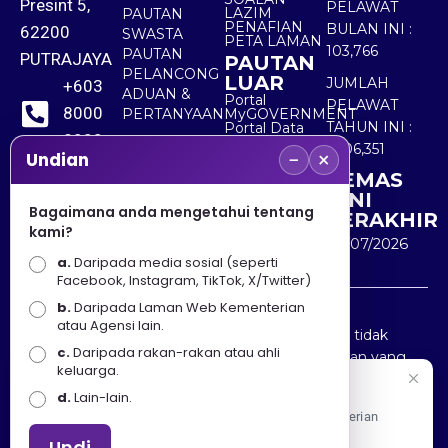
Presint 5,
PELAWAT
LAZIM
PAUTAN
PENAFIAN
BULAN INI :
62200
SWASTA
PETA LAMAN
103,766
PAUTAN
PUTRAJAYA
PAUTAN
PELANCONG
LUAR
JUMLAH
+603
ADUAN &
Portal
PELAWAT
8000
PERTANYAAN
MyGOVERNMENT
TAHUN INI :
Portal Data
8000
Terbuka
5,506,351
−
×
Sektor Awam
Undian
KEMAS
+603
KINI
8891
Bagaimana anda mengetahui tentang
TERAKHIR
kami?
7100
30/07/2026
a.
Daripada media sosial (seperti
Facebook, Instagram, TikTok, X/Twitter)
b.
Daripada Laman Web Kementerian
Penafian : Kerajaan Malaysia dan Kementerian
atau Agensi lain.
Pelancongan Seni dan Budaya (MOTAC) adalah tidak
c.
Daripada rakan-rakan atau ahli
bertanggungjawab atas kehilangan atau kerugian yang
keluarga.
disebabkan oleh penggunaan mana-mana maklumat
Selamat Datang
d.
Lain-lain.
yang diperolehi dari portal ini.
Apa Khabar! Selamat datang ke Portal Rasmi Kementerian
Pelancongan, Seni dan Budaya
Undi