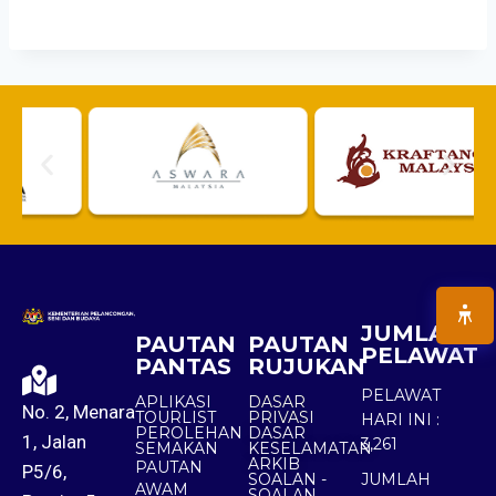
JUMLAH
PAUTAN
PAUTAN
PELAWAT
PANTAS
RUJUKAN
PELAWAT
APLIKASI
DASAR
No. 2, Menara
TOURLIST
PRIVASI
HARI INI :
PEROLEHAN
DASAR
1, Jalan
3,261
SEMAKAN
KESELAMATAN
ARKIB
PAUTAN
P5/6,
SOALAN -
JUMLAH
AWAM
SOALAN