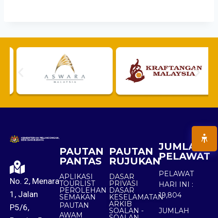
JUMLAH
PAUTAN
PAUTAN
PELAWAT
PANTAS
RUJUKAN
PELAWAT
APLIKASI
DASAR
No. 2, Menara
TOURLIST
PRIVASI
HARI INI :
PEROLEHAN
DASAR
1, Jalan
19,804
SEMAKAN
KESELAMATAN
ARKIB
PAUTAN
P5/6,
SOALAN -
JUMLAH
AWAM
SOALAN