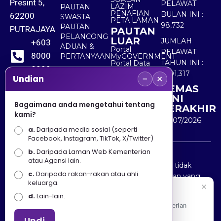
Presint 5,
PELAWAT
LAZIM
PAUTAN
PENAFIAN
BULAN INI :
62200
SWASTA
PETA LAMAN
98,732
PAUTAN
PUTRAJAYA
PAUTAN
PELANCONG
LUAR
JUMLAH
+603
ADUAN &
Portal
PELAWAT
8000
PERTANYAAN
MyGOVERNMENT
TAHUN INI :
Portal Data
8000
Terbuka
5,501,317
−
×
Sektor Awam
Undian
KEMAS
+603
KINI
8891
Bagaimana anda mengetahui tentang
TERAKHIR
kami?
7100
30/07/2026
a.
Daripada media sosial (seperti
Facebook, Instagram, TikTok, X/Twitter)
b.
Daripada Laman Web Kementerian
Penafian : Kerajaan Malaysia dan Kementerian
atau Agensi lain.
Pelancongan Seni dan Budaya (MOTAC) adalah tidak
c.
Daripada rakan-rakan atau ahli
bertanggungjawab atas kehilangan atau kerugian yang
keluarga.
disebabkan oleh penggunaan mana-mana maklumat
Selamat Datang
d.
Lain-lain.
yang diperolehi dari portal ini.
Apa Khabar! Selamat datang ke Portal Rasmi Kementerian
Pelancongan, Seni dan Budaya
Undi