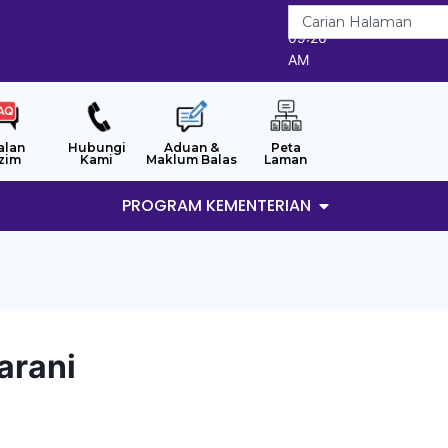
7/8/2026
09:26
AM
alan
Hubungi
Aduan &
Peta
zim
Kami
Maklum Balas
Laman
PROGRAM KEMENTERIAN
arani