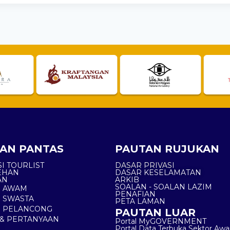
AN PANTAS
PAUTAN RUJUKAN
I TOURLIST
DASAR PRIVASI
EHAN
DASAR KESELAMATAN
AN
ARKIB
SOALAN - SOALAN LAZIM
N AWAM
PENAFIAN
 SWASTA
PETA LAMAN
N PELANCONG
PAUTAN LUAR
& PERTANYAAN
Portal MyGOVERNMENT
Portal Data Terbuka Sektor Aw