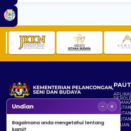
PAUT
APLIKAS
PEROL
SEMAK
−
×
Undian
PAUTA
No. 2, Menara 1, Jalan P5/6, Presint 5,
PAUTAN
62200 PUTRAJAYA
PAUTA
Bagaimana anda mengetahui tentang
ADUAN 
+603 8000 8000
kami?