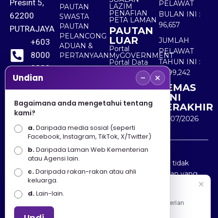
Presint 5,
PELAWAT
LAZIM
PAUTAN
PENAFIAN
BULAN INI :
62200
SWASTA
PETA LAMAN
96,657
PAUTAN
PUTRAJAYA
PAUTAN
PELANCONG
LUAR
JUMLAH
+603
ADUAN &
Portal
PELAWAT
8000
PERTANYAAN
MyGOVERNMENT
TAHUN INI :
Portal Data
8000
Terbuka
5,499,242
−
×
Sektor Awam
Undian
KEMAS
+603
KINI
8891
Bagaimana anda mengetahui tentang
TERAKHIR
kami?
7100
30/07/2026
a.
Daripada media sosial (seperti
Facebook, Instagram, TikTok, X/Twitter)
b.
Daripada Laman Web Kementerian
Penafian : Kerajaan Malaysia dan Kementerian
atau Agensi lain.
Pelancongan Seni dan Budaya (MOTAC) adalah tidak
c.
Daripada rakan-rakan atau ahli
bertanggungjawab atas kehilangan atau kerugian yang
keluarga.
disebabkan oleh penggunaan mana-mana maklumat
Selamat Datang
d.
Lain-lain.
yang diperolehi dari portal ini.
Apa Khabar! Selamat datang ke Portal Rasmi Kementerian
Pelancongan, Seni dan Budaya
Undi