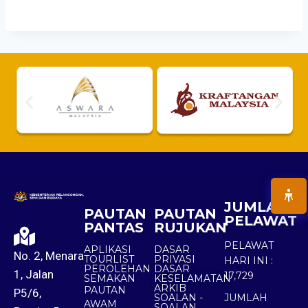
JUMLAH
PAUTAN
PAUTAN
PELAWAT
PANTAS
RUJUKAN
PELAWAT
APLIKASI
DASAR
No. 2, Menara
TOURLIST
PRIVASI
HARI INI :
PEROLEHAN
DASAR
1, Jalan
17,729
SEMAKAN
KESELAMATAN
ARKIB
PAUTAN
P5/6,
SOALAN -
JUMLAH
AWAM
SOALAN