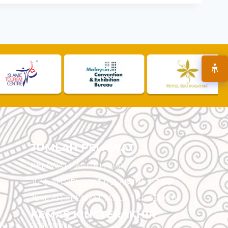
JUMLAH PELAWAT
PELAWAT HARI INI :
16,611
JUMLAH PELAWAT BULAN INI :
117,116
JUMLAH PELAWAT TAHUN INI :
5,519,701
KEMAS KINI TERAKHIR
am
30/07/2026