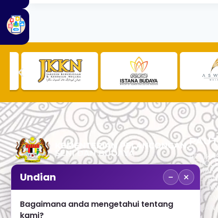
PAUT
APLIKAS
PEROL
SEMAK
−
×
Undian
PAUTA
No. 2, Menara 1, Jalan P5/6, Presint 5,
PAUTAN
62200 PUTRAJAYA
PAUTA
Bagaimana anda mengetahui tentang
ADUAN 
+603 8000 8000
kami?