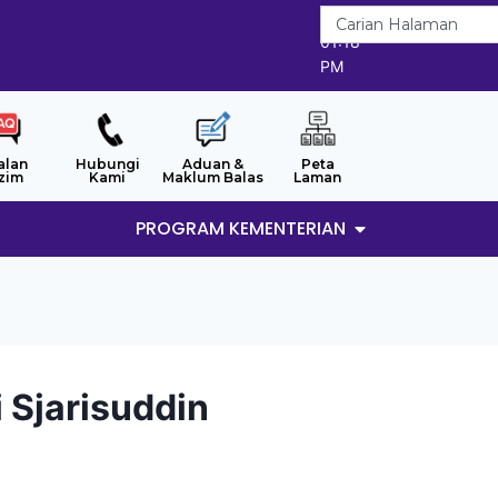
7/8/2026
01:18
PM
alan
Hubungi
Aduan &
Peta
zim
Kami
Maklum Balas
Laman
PROGRAM KEMENTERIAN
 Sjarisuddin