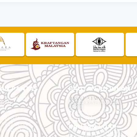
AN PANTAS
PAUTAN RUJUKAN
I TOURLIST
DASAR PRIVASI
EHAN
DASAR KESELAMATAN
AN
ARKIB
SOALAN - SOALAN LAZIM
N AWAM
PENAFIAN
 SWASTA
PETA LAMAN
N PELANCONG
PAUTAN LUAR
& PERTANYAAN
Portal MyGOVERNMENT
Portal Data Terbuka Sektor Aw