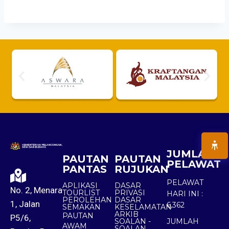
JUMLAH
PAUTAN
PAUTAN
PELAWAT
PANTAS
RUJUKAN
PELAWAT
APLIKASI
DASAR
No. 2, Menara
TOURLIST
PRIVASI
HARI INI :
PEROLEHAN
DASAR
1, Jalan
6,362
SEMAKAN
KESELAMATAN
ARKIB
PAUTAN
P5/6,
SOALAN -
JUMLAH
AWAM
SOALAN