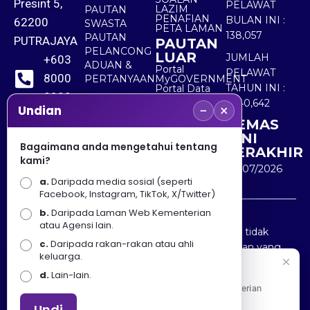
Presint 5,
PELAWAT
LAZIM
PAUTAN
PENAFIAN
BULAN INI :
62200
SWASTA
PETA LAMAN
138,057
PAUTAN
PUTRAJAYA
PAUTAN
PELANCONG
LUAR
JUMLAH
+603
ADUAN &
Portal
PELAWAT
8000
PERTANYAAN
MyGOVERNMENT
TAHUN INI :
Portal Data
8000
Terbuka
5,540,642
−
×
Sektor Awam
Undian
KEMAS
+603
KINI
8891
Bagaimana anda mengetahui tentang
TERAKHIR
kami?
7100
30/07/2026
a.
Daripada media sosial (seperti
Facebook, Instagram, TikTok, X/Twitter)
b.
Daripada Laman Web Kementerian
Penafian : Kerajaan Malaysia dan Kementerian
atau Agensi lain.
Pelancongan Seni dan Budaya (MOTAC) adalah tidak
c.
Daripada rakan-rakan atau ahli
bertanggungjawab atas kehilangan atau kerugian yang
keluarga.
disebabkan oleh penggunaan mana-mana maklumat
Selamat Datang
d.
Lain-lain.
yang diperolehi dari portal ini.
Apa Khabar! Selamat datang ke Portal Rasmi Kementerian
Pelancongan, Seni dan Budaya
Undi