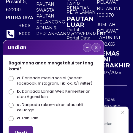
Presint 5,
PELAWAT
LAZIM
PAUTAN
PENAFIAN
BULAN INI :
62200
SWASTA
PETA LAMAN
100,070
PAUTAN
PUTRAJAYA
PAUTAN
PELANCONG
LUAR
JUMLAH
+603
ADUAN &
Portal
PELAWAT
8000
PERTANYAAN
MyGOVERNMENT
TAHUN INI :
Portal Data
8000
Terbuka
5,502,655
−
×
Sektor Awam
Undian
KEMAS
+603
KINI
8891
Bagaimana anda mengetahui tentang
TERAKHIR
kami?
7100
30/07/2026
a.
Daripada media sosial (seperti
Facebook, Instagram, TikTok, X/Twitter)
b.
Daripada Laman Web Kementerian
Penafian : Kerajaan Malaysia dan Kementerian
atau Agensi lain.
Pelancongan Seni dan Budaya (MOTAC) adalah tidak
c.
Daripada rakan-rakan atau ahli
bertanggungjawab atas kehilangan atau kerugian yang
keluarga.
disebabkan oleh penggunaan mana-mana maklumat
Selamat Datang
d.
Lain-lain.
yang diperolehi dari portal ini.
Apa Khabar! Selamat datang ke Portal Rasmi Kementerian
Pelancongan, Seni dan Budaya
Undi