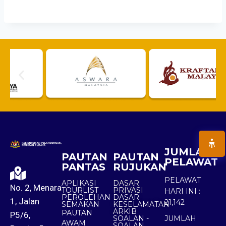
JUMLAH
PAUTAN
PAUTAN
PELAWAT
PANTAS
RUJUKAN
PELAWAT
APLIKASI
DASAR
No. 2, Menara
TOURLIST
PRIVASI
HARI INI :
PEROLEHAN
DASAR
1, Jalan
21,142
SEMAKAN
KESELAMATAN
ARKIB
PAUTAN
P5/6,
SOALAN -
JUMLAH
AWAM
SOALAN