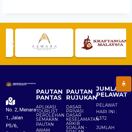
JUMLAH
PAUTAN
PAUTAN
PELAWAT
PANTAS
RUJUKAN
PELAWAT
APLIKASI
DASAR
No. 2, Menara
TOURLIST
PRIVASI
HARI INI :
PEROLEHAN
DASAR
1, Jalan
6,372
SEMAKAN
KESELAMATAN
ARKIB
PAUTAN
P5/6,
SOALAN -
JUMLAH
AWAM
SOALAN