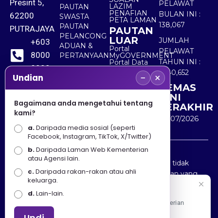
Presint 5,
PELAWAT
LAZIM
PAUTAN
PENAFIAN
BULAN INI :
62200
SWASTA
PETA LAMAN
138,067
PAUTAN
PUTRAJAYA
PAUTAN
PELANCONG
LUAR
JUMLAH
+603
ADUAN &
Portal
PELAWAT
8000
PERTANYAAN
MyGOVERNMENT
TAHUN INI :
Portal Data
8000
Terbuka
5,540,652
−
×
Sektor Awam
Undian
KEMAS
+603
KINI
8891
Bagaimana anda mengetahui tentang
TERAKHIR
kami?
7100
30/07/2026
a.
Daripada media sosial (seperti
Facebook, Instagram, TikTok, X/Twitter)
b.
Daripada Laman Web Kementerian
Penafian : Kerajaan Malaysia dan Kementerian
atau Agensi lain.
Pelancongan Seni dan Budaya (MOTAC) adalah tidak
c.
Daripada rakan-rakan atau ahli
bertanggungjawab atas kehilangan atau kerugian yang
keluarga.
disebabkan oleh penggunaan mana-mana maklumat
Selamat Datang
d.
Lain-lain.
yang diperolehi dari portal ini.
Apa Khabar! Selamat datang ke Portal Rasmi Kementerian
Pelancongan, Seni dan Budaya
Undi