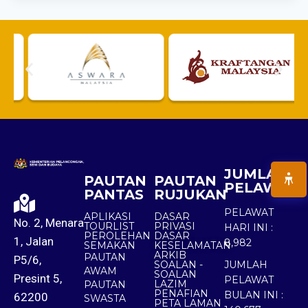
JUMLAH
PAUTAN
PAUTAN
PELAWAT
PANTAS
RUJUKAN
PELAWAT
APLIKASI
DASAR
No. 2, Menara
TOURLIST
PRIVASI
HARI INI :
PEROLEHAN
DASAR
1, Jalan
8,982
SEMAKAN
KESELAMATAN
ARKIB
PAUTAN
P5/6,
SOALAN -
JUMLAH
AWAM
SOALAN
Presint 5,
PELAWAT
LAZIM
PAUTAN
PENAFIAN
BULAN INI :
62200
SWASTA
PETA LAMAN