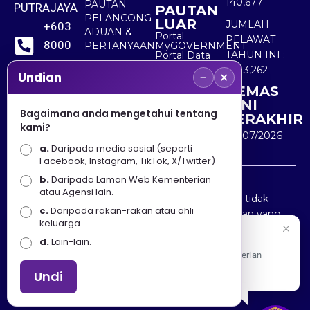
140,677
PAUTAN
PUTRAJAYA
PAUTAN
PELANCONG
LUAR
JUMLAH
+603
ADUAN &
Portal
PELAWAT
8000
PERTANYAAN
MyGOVERNMENT
TAHUN INI :
Portal Data
8000
Terbuka
5,543,262
−
×
Sektor Awam
Undian
KEMAS
+603
KINI
8891
Bagaimana anda mengetahui tentang
TERAKHIR
kami?
7100
30/07/2026
a.
Daripada media sosial (seperti
Facebook, Instagram, TikTok, X/Twitter)
b.
Daripada Laman Web Kementerian
Penafian : Kerajaan Malaysia dan Kementerian
atau Agensi lain.
Pelancongan Seni dan Budaya (MOTAC) adalah tidak
c.
Daripada rakan-rakan atau ahli
bertanggungjawab atas kehilangan atau kerugian yang
keluarga.
disebabkan oleh penggunaan mana-mana maklumat
Selamat Datang
d.
Lain-lain.
yang diperolehi dari portal ini.
Apa Khabar! Selamat datang ke Portal Rasmi Kementerian
Pelancongan, Seni dan Budaya
Undi
Hakcipta © 2025 KEMENTERIAN PELANCONGAN SENI
DAN BUDAYA. | Hak Cipta Terpelihara.