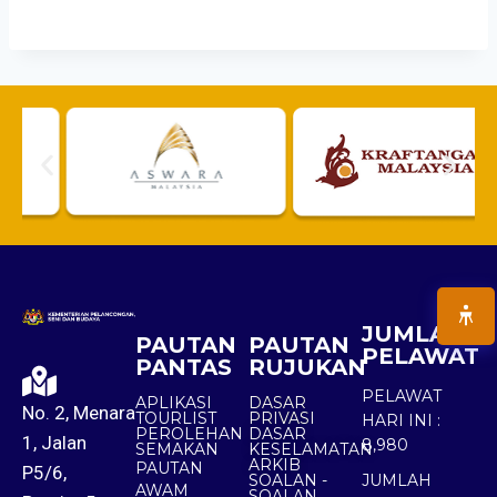
JUMLAH
PAUTAN
PAUTAN
PELAWAT
PANTAS
RUJUKAN
PELAWAT
APLIKASI
DASAR
No. 2, Menara
TOURLIST
PRIVASI
HARI INI :
PEROLEHAN
DASAR
1, Jalan
8,980
SEMAKAN
KESELAMATAN
ARKIB
PAUTAN
P5/6,
SOALAN -
JUMLAH
AWAM
SOALAN