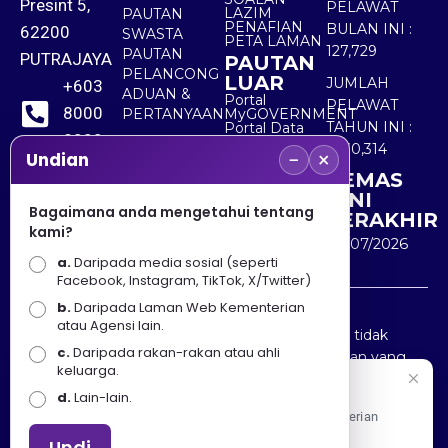
Presint 5,
PELAWAT
LAZIM
PAUTAN
PENAFIAN
BULAN INI :
62200
SWASTA
PETA LAMAN
127,729
PAUTAN
PUTRAJAYA
PAUTAN
PELANCONG
LUAR
JUMLAH
+603
ADUAN &
Portal
PELAWAT
8000
PERTANYAAN
MyGOVERNMENT
TAHUN INI :
Portal Data
8000
Terbuka
5,530,314
−
×
Sektor Awam
Undian
KEMAS
+603
KINI
8891
Bagaimana anda mengetahui tentang
TERAKHIR
kami?
7100
30/07/2026
a.
Daripada media sosial (seperti
Facebook, Instagram, TikTok, X/Twitter)
b.
Daripada Laman Web Kementerian
Penafian : Kerajaan Malaysia dan Kementerian
atau Agensi lain.
Pelancongan Seni dan Budaya (MOTAC) adalah tidak
c.
Daripada rakan-rakan atau ahli
bertanggungjawab atas kehilangan atau kerugian yang
keluarga.
disebabkan oleh penggunaan mana-mana maklumat
Selamat Datang
d.
Lain-lain.
yang diperolehi dari portal ini.
Apa Khabar! Selamat datang ke Portal Rasmi Kementerian
Pelancongan, Seni dan Budaya
Undi