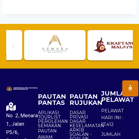
JUMLAH
PAUTAN
PAUTAN
PELAWAT
PANTAS
RUJUKAN
PELAWAT
APLIKASI
DASAR
No. 2, Menara
TOURLIST
PRIVASI
HARI INI :
PEROLEHAN
DASAR
1, Jalan
17,412
SEMAKAN
KESELAMATAN
ARKIB
PAUTAN
P5/6,
SOALAN -
JUMLAH
AWAM
SOALAN