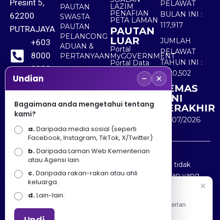
Presint 5,
PELAWAT
LAZIM
PAUTAN
PENAFIAN
BULAN INI :
62200
SWASTA
PETA LAMAN
117,917
PAUTAN
PUTRAJAYA
PAUTAN
PELANCONG
LUAR
JUMLAH
+603
ADUAN &
Portal
PELAWAT
8000
PERTANYAAN
MyGOVERNMENT
TAHUN INI :
Portal Data
8000
Terbuka
5,520,502
−
×
Sektor Awam
Undian
KEMAS
+603
KINI
8891
Bagaimana anda mengetahui tentang
TERAKHIR
kami?
7100
30/07/2026
a.
Daripada media sosial (seperti
Facebook, Instagram, TikTok, X/Twitter)
b.
Daripada Laman Web Kementerian
Penafian : Kerajaan Malaysia dan Kementerian
atau Agensi lain.
Pelancongan Seni dan Budaya (MOTAC) adalah tidak
c.
Daripada rakan-rakan atau ahli
bertanggungjawab atas kehilangan atau kerugian yang
keluarga.
disebabkan oleh penggunaan mana-mana maklumat
Selamat Datang
d.
Lain-lain.
yang diperolehi dari portal ini.
Apa Khabar! Selamat datang ke Portal Rasmi Kementerian
Pelancongan, Seni dan Budaya
Undi