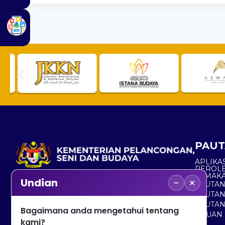
PAUT
APLIKAS
PEROL
SEMAK
−
×
Undian
PAUTA
No. 2, Menara 1, Jalan P5/6, Presint 5,
PAUTAN
62200 PUTRAJAYA
PAUTA
Bagaimana anda mengetahui tentang
ADUAN 
+603 8000 8000
kami?