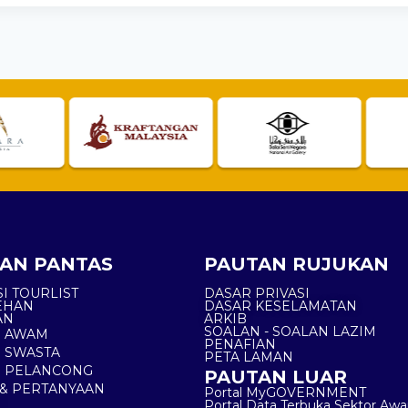
AN PANTAS
PAUTAN RUJUKAN
I TOURLIST
DASAR PRIVASI
EHAN
DASAR KESELAMATAN
AN
ARKIB
SOALAN - SOALAN LAZIM
N AWAM
PENAFIAN
 SWASTA
PETA LAMAN
N PELANCONG
PAUTAN LUAR
& PERTANYAAN
Portal MyGOVERNMENT
Portal Data Terbuka Sektor Aw