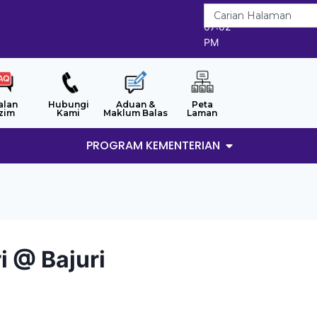
7/8/2026
07:02
PM
alan
Hubungi
Aduan &
Peta
zim
Kami
Maklum Balas
Laman
PROGRAM KEMENTERIAN
i @ Bajuri