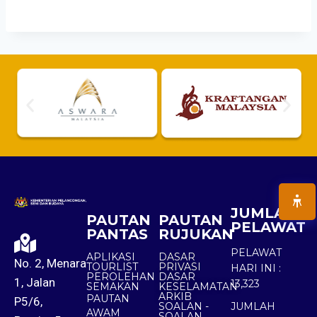
JUMLAH
PAUTAN
PAUTAN
PELAWAT
PANTAS
RUJUKAN
PELAWAT
APLIKASI
DASAR
No. 2, Menara
TOURLIST
PRIVASI
HARI INI :
PEROLEHAN
DASAR
1, Jalan
13,323
SEMAKAN
KESELAMATAN
ARKIB
PAUTAN
P5/6,
SOALAN -
JUMLAH
AWAM
SOALAN