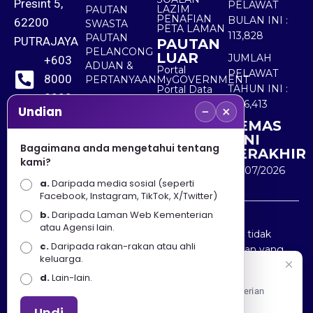
Presint 5,
PELAWAT
LAZIM
PAUTAN
PENAFIAN
BULAN INI :
62200
SWASTA
PETA LAMAN
113,828
PAUTAN
PUTRAJAYA
PAUTAN
PELANCONG
LUAR
JUMLAH
+603
ADUAN &
Portal
PELAWAT
8000
PERTANYAAN
MyGOVERNMENT
TAHUN INI :
Portal Data
8000
Terbuka
5,516,413
−
×
Sektor Awam
Undian
KEMAS
+603
KINI
8891
Bagaimana anda mengetahui tentang
TERAKHIR
kami?
7100
30/07/2026
a.
Daripada media sosial (seperti
Facebook, Instagram, TikTok, X/Twitter)
b.
Daripada Laman Web Kementerian
Penafian : Kerajaan Malaysia dan Kementerian
atau Agensi lain.
Pelancongan Seni dan Budaya (MOTAC) adalah tidak
c.
Daripada rakan-rakan atau ahli
bertanggungjawab atas kehilangan atau kerugian yang
keluarga.
disebabkan oleh penggunaan mana-mana maklumat
Selamat Datang
d.
Lain-lain.
yang diperolehi dari portal ini.
Apa Khabar! Selamat datang ke Portal Rasmi Kementerian
Pelancongan, Seni dan Budaya
Undi