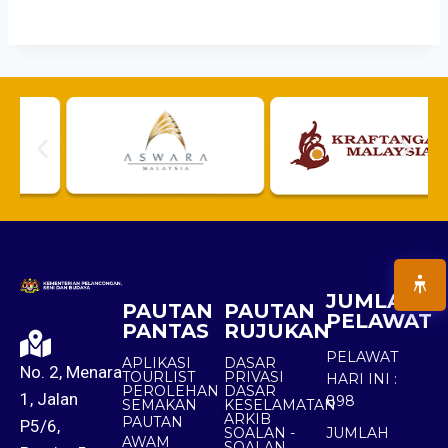
JUMLAH
PAUTAN
PAUTAN
PELAWAT
PANTAS
RUJUKAN
PELAWAT
APLIKASI
DASAR
No. 2, Menara
TOURLIST
PRIVASI
HARI INI :
PEROLEHAN
DASAR
1, Jalan
898
SEMAKAN
KESELAMATAN
ARKIB
PAUTAN
P5/6,
SOALAN -
JUMLAH
AWAM
SOALAN