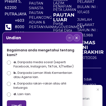
Presint 5,
PELAWAT
LAZIM
PAUTAN
PENAFIAN
BULAN INI :
62200
SWASTA
PETA LAMAN
101,403
PAUTAN
PUTRAJAYA
PAUTAN
PELANCONG
LUAR
JUMLAH
+603
ADUAN &
Portal
PELAWAT
8000
PERTANYAAN
MyGOVERNMENT
TAHUN INI :
Portal Data
8000
Terbuka
5,503,988
−
×
Sektor Awam
Undian
KEMAS
+603
KINI
8891
Bagaimana anda mengetahui tentang
TERAKHIR
kami?
7100
30/07/2026
a.
Daripada media sosial (seperti
Facebook, Instagram, TikTok, X/Twitter)
b.
Daripada Laman Web Kementerian
Penafian : Kerajaan Malaysia dan Kementerian
atau Agensi lain.
Pelancongan Seni dan Budaya (MOTAC) adalah tidak
c.
Daripada rakan-rakan atau ahli
bertanggungjawab atas kehilangan atau kerugian yang
keluarga.
disebabkan oleh penggunaan mana-mana maklumat
Selamat Datang
d.
Lain-lain.
yang diperolehi dari portal ini.
Apa Khabar! Selamat datang ke Portal Rasmi Kementerian
Pelancongan, Seni dan Budaya
Undi