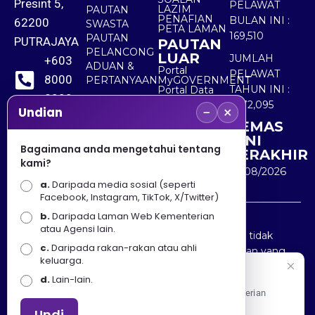
Presint 5,
PELAWAT
LAZIM
PAUTAN
PENAFIAN
BULAN INI :
62200
SWASTA
PETA LAMAN
169,510
PAUTAN
PUTRAJAYA
PAUTAN
PELANCONG
LUAR
JUMLAH
+603
ADUAN &
Portal
PELAWAT
8000
PERTANYAAN
MyGOVERNMENT
TAHUN INI :
Portal Data
8000
Terbuka
5,572,095
−
×
Sektor Awam
Undian
KEMAS
+603
KINI
8891
Bagaimana anda mengetahui tentang
TERAKHIR
kami?
7100
10/08/2026
a.
Daripada media sosial (seperti
Facebook, Instagram, TikTok, X/Twitter)
b.
Daripada Laman Web Kementerian
Penafian : Kerajaan Malaysia dan Kementerian
atau Agensi lain.
Pelancongan Seni dan Budaya (MOTAC) adalah tidak
c.
Daripada rakan-rakan atau ahli
bertanggungjawab atas kehilangan atau kerugian yang
keluarga.
disebabkan oleh penggunaan mana-mana maklumat
Selamat Datang
d.
Lain-lain.
yang diperolehi dari portal ini.
Apa Khabar! Selamat datang ke Portal Rasmi Kementerian
Pelancongan, Seni dan Budaya
Undi