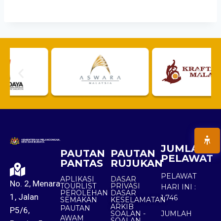
JUMLAH
PAUTAN
PAUTAN
PELAWAT
PANTAS
RUJUKAN
PELAWAT
APLIKASI
DASAR
No. 2, Menara
TOURLIST
PRIVASI
HARI INI :
PEROLEHAN
DASAR
1, Jalan
1,746
SEMAKAN
KESELAMATAN
ARKIB
PAUTAN
P5/6,
SOALAN -
JUMLAH
AWAM
SOALAN