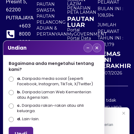
Presint 5,
PELAWAT
LAZIM
PAUTAN
PENAFIAN
BULAN INI :
62200
SWASTA
PETA LAMAN
108,594
PAUTAN
PUTRAJAYA
PAUTAN
PELANCONG
LUAR
JUMLAH
+603
ADUAN &
Portal
PELAWAT
8000
PERTANYAAN
MyGOVERNMENT
TAHUN INI :
Portal Data
8000
Terbuka
5,511,179
−
×
Sektor Awam
Undian
KEMAS
+603
KINI
8891
Bagaimana anda mengetahui tentang
TERAKHIR
kami?
7100
30/07/2026
a.
Daripada media sosial (seperti
Facebook, Instagram, TikTok, X/Twitter)
b.
Daripada Laman Web Kementerian
Penafian : Kerajaan Malaysia dan Kementerian
atau Agensi lain.
Pelancongan Seni dan Budaya (MOTAC) adalah tidak
c.
Daripada rakan-rakan atau ahli
bertanggungjawab atas kehilangan atau kerugian yang
keluarga.
disebabkan oleh penggunaan mana-mana maklumat
Selamat Datang
d.
Lain-lain.
yang diperolehi dari portal ini.
Apa Khabar! Selamat datang ke Portal Rasmi Kementerian
Pelancongan, Seni dan Budaya
Undi