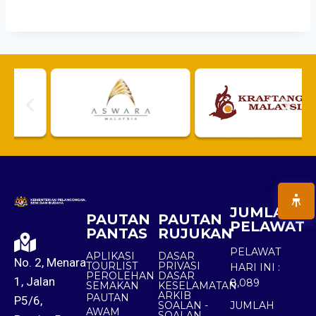
JUMLAH
PAUTAN
PAUTAN
PELAWAT
PANTAS
RUJUKAN
PELAWAT
APLIKASI
DASAR
No. 2, Menara
TOURLIST
PRIVASI
HARI INI :
PEROLEHAN
DASAR
1, Jalan
8,089
SEMAKAN
KESELAMATAN
ARKIB
PAUTAN
P5/6,
SOALAN -
JUMLAH
AWAM
SOALAN