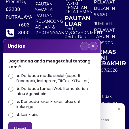
Presint 5,
PELAWAT
LAZIM
PAUTAN
PENAFIAN
BULAN INI :
62200
SWASTA
PETA LAMAN
96,620
PAUTAN
PUTRAJAYA
PAUTAN
PELANCONG
LUAR
JUMLAH
+603
ADUAN &
Portal
PELAWAT
8000
PERTANYAAN
MyGOVERNMENT
TAHUN INI :
Portal Data
8000
Terbuka
5,499,205
−
×
Sektor Awam
Undian
KEMAS
+603
KINI
8891
Bagaimana anda mengetahui tentang
TERAKHIR
kami?
7100
30/07/2026
a.
Daripada media sosial (seperti
Facebook, Instagram, TikTok, X/Twitter)
b.
Daripada Laman Web Kementerian
Penafian : Kerajaan Malaysia dan Kementerian
atau Agensi lain.
Pelancongan Seni dan Budaya (MOTAC) adalah tidak
c.
Daripada rakan-rakan atau ahli
bertanggungjawab atas kehilangan atau kerugian yang
keluarga.
disebabkan oleh penggunaan mana-mana maklumat
Selamat Datang
d.
Lain-lain.
yang diperolehi dari portal ini.
Apa Khabar! Selamat datang ke Portal Rasmi Kementerian
Pelancongan, Seni dan Budaya
Undi