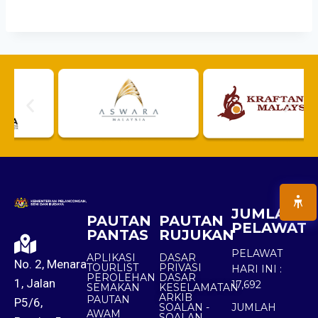
JUMLAH
PAUTAN
PAUTAN
PELAWAT
PANTAS
RUJUKAN
PELAWAT
APLIKASI
DASAR
No. 2, Menara
TOURLIST
PRIVASI
HARI INI :
PEROLEHAN
DASAR
1, Jalan
17,692
SEMAKAN
KESELAMATAN
ARKIB
PAUTAN
P5/6,
SOALAN -
JUMLAH
AWAM
SOALAN