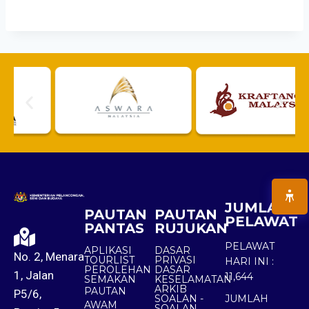
JUMLAH
PAUTAN
PAUTAN
PELAWAT
PANTAS
RUJUKAN
PELAWAT
APLIKASI
DASAR
No. 2, Menara
TOURLIST
PRIVASI
HARI INI :
PEROLEHAN
DASAR
1, Jalan
11,644
SEMAKAN
KESELAMATAN
ARKIB
PAUTAN
P5/6,
SOALAN -
JUMLAH
AWAM
SOALAN