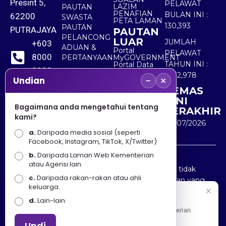
Presint 5,
PELAWAT
LAZIM
PAUTAN
PENAFIAN
BULAN INI :
62200
SWASTA
PETA LAMAN
130,393
PAUTAN
PUTRAJAYA
PAUTAN
PELANCONG
LUAR
JUMLAH
+603
ADUAN &
Portal
PELAWAT
8000
PERTANYAAN
MyGOVERNMENT
TAHUN INI :
Portal Data
8000
Terbuka
5,532,978
−
×
Sektor Awam
Undian
KEMAS
+603
KINI
8891
Bagaimana anda mengetahui tentang
TERAKHIR
kami?
7100
30/07/2026
a.
Daripada media sosial (seperti
Facebook, Instagram, TikTok, X/Twitter)
b.
Daripada Laman Web Kementerian
Penafian : Kerajaan Malaysia dan Kementerian
atau Agensi lain.
Pelancongan Seni dan Budaya (MOTAC) adalah tidak
c.
Daripada rakan-rakan atau ahli
bertanggungjawab atas kehilangan atau kerugian yang
keluarga.
disebabkan oleh penggunaan mana-mana maklumat
Selamat Datang
d.
Lain-lain.
yang diperolehi dari portal ini.
Apa Khabar! Selamat datang ke Portal Rasmi Kementerian
Pelancongan, Seni dan Budaya
Undi