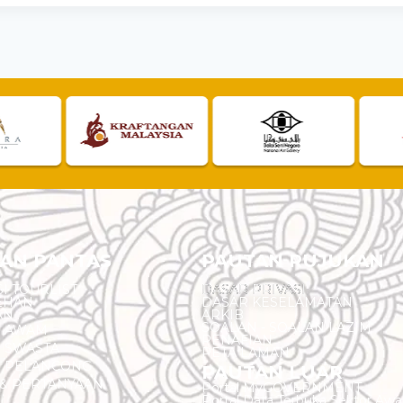
AN PANTAS
PAUTAN RUJUKAN
I TOURLIST
DASAR PRIVASI
EHAN
DASAR KESELAMATAN
AN
ARKIB
SOALAN - SOALAN LAZIM
N AWAM
PENAFIAN
 SWASTA
PETA LAMAN
N PELANCONG
PAUTAN LUAR
& PERTANYAAN
Portal MyGOVERNMENT
Portal Data Terbuka Sektor Aw