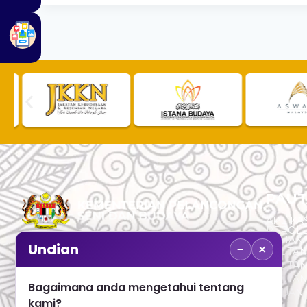
PAUT
APLIKAS
PEROL
SEMAK
−
×
Undian
PAUTA
No. 2, Menara 1, Jalan P5/6, Presint 5,
PAUTAN
62200 PUTRAJAYA
PAUTA
Bagaimana anda mengetahui tentang
ADUAN 
+603 8000 8000
kami?