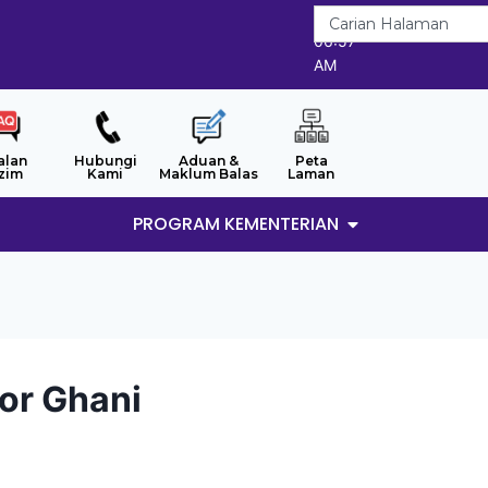
8/8/2026
06:57
AM
alan
Hubungi
Aduan &
Peta
zim
Kami
Maklum Balas
Laman
PROGRAM KEMENTERIAN
or Ghani