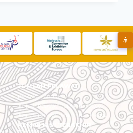
JUMLAH PELAWAT
PELAWAT HARI INI :
2,054
JUMLAH PELAWAT BULAN INI :
120,803
JUMLAH PELAWAT TAHUN INI :
5,523,388
KEMAS KINI TERAKHIR
am
30/07/2026