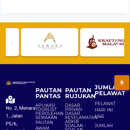
JUMLAH
PAUTAN
PAUTAN
PELAWAT
PANTAS
RUJUKAN
PELAWAT
APLIKASI
DASAR
No. 2, Menara
TOURLIST
PRIVASI
HARI INI :
PEROLEHAN
DASAR
1, Jalan
1,665
SEMAKAN
KESELAMATAN
ARKIB
PAUTAN
P5/6,
SOALAN -
JUMLAH
AWAM
SOALAN