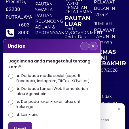
Presint 5,
PELAWAT
LAZIM
PAUTAN
PENAFIAN
BULAN INI :
62200
SWASTA
PETA LAMAN
120,414
PAUTAN
PUTRAJAYA
PAUTAN
PELANCONG
LUAR
JUMLAH
+603
ADUAN &
Portal
PELAWAT
8000
PERTANYAAN
MyGOVERNMENT
TAHUN INI :
Portal Data
8000
Terbuka
5,522,999
−
×
Sektor Awam
Undian
KEMAS
+603
KINI
8891
Bagaimana anda mengetahui tentang
TERAKHIR
kami?
7100
30/07/2026
a.
Daripada media sosial (seperti
Facebook, Instagram, TikTok, X/Twitter)
b.
Daripada Laman Web Kementerian
Penafian : Kerajaan Malaysia dan Kementerian
atau Agensi lain.
Pelancongan Seni dan Budaya (MOTAC) adalah tidak
c.
Daripada rakan-rakan atau ahli
bertanggungjawab atas kehilangan atau kerugian yang
keluarga.
disebabkan oleh penggunaan mana-mana maklumat
Selamat Datang
d.
Lain-lain.
yang diperolehi dari portal ini.
Apa Khabar! Selamat datang ke Portal Rasmi Kementerian
Pelancongan, Seni dan Budaya
Undi