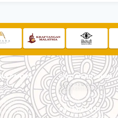
AN PANTAS
PAUTAN RUJUKAN
I TOURLIST
DASAR PRIVASI
EHAN
DASAR KESELAMATAN
AN
ARKIB
SOALAN - SOALAN LAZIM
N AWAM
PENAFIAN
 SWASTA
PETA LAMAN
N PELANCONG
PAUTAN LUAR
& PERTANYAAN
Portal MyGOVERNMENT
Portal Data Terbuka Sektor Aw