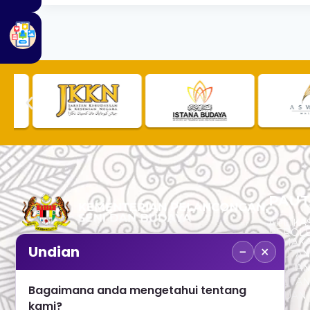
PAUT
APLIKAS
PEROL
SEMAK
−
×
Undian
PAUTA
No. 2, Menara 1, Jalan P5/6, Presint 5,
PAUTAN
62200 PUTRAJAYA
PAUTA
Bagaimana anda mengetahui tentang
ADUAN 
+603 8000 8000
kami?