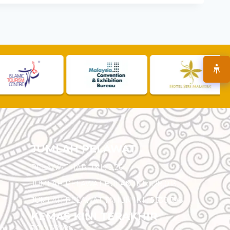
JUMLAH PELAWAT
PELAWAT HARI INI :
9,264
JUMLAH PELAWAT BULAN INI :
128,013
JUMLAH PELAWAT TAHUN INI :
5,530,598
KEMAS KINI TERAKHIR
am
30/07/2026