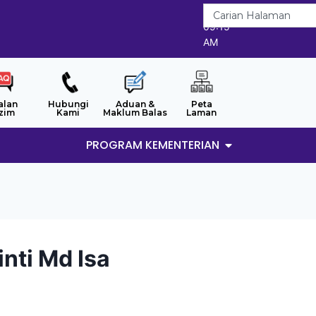
8/8/2026
09:15
AM
alan
Hubungi
Aduan &
Peta
zim
Kami
Maklum Balas
Laman
PROGRAM KEMENTERIAN
nti Md Isa