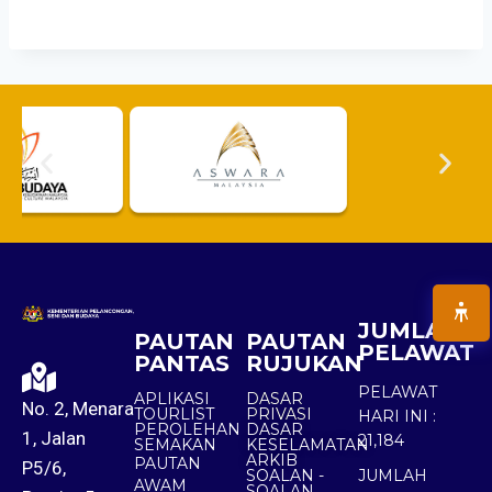
JUMLAH
PAUTAN
PAUTAN
PELAWAT
PANTAS
RUJUKAN
PELAWAT
APLIKASI
DASAR
No. 2, Menara
TOURLIST
PRIVASI
HARI INI :
PEROLEHAN
DASAR
1, Jalan
21,184
SEMAKAN
KESELAMATAN
ARKIB
PAUTAN
P5/6,
SOALAN -
JUMLAH
AWAM
SOALAN