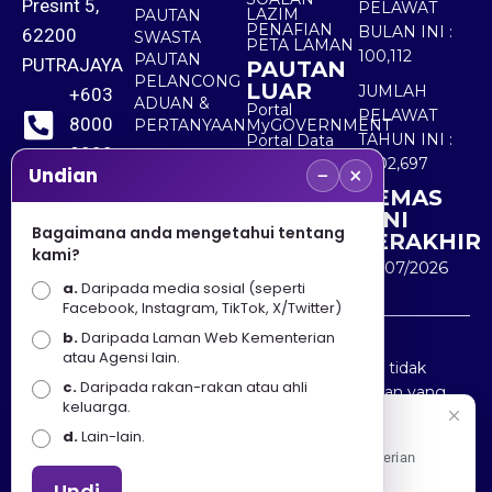
Presint 5,
PELAWAT
LAZIM
PAUTAN
PENAFIAN
BULAN INI :
62200
SWASTA
PETA LAMAN
100,112
PAUTAN
PUTRAJAYA
PAUTAN
PELANCONG
LUAR
JUMLAH
+603
ADUAN &
Portal
PELAWAT
8000
PERTANYAAN
MyGOVERNMENT
TAHUN INI :
Portal Data
8000
Terbuka
5,502,697
−
×
Sektor Awam
Undian
KEMAS
+603
KINI
8891
Bagaimana anda mengetahui tentang
TERAKHIR
kami?
7100
30/07/2026
a.
Daripada media sosial (seperti
Facebook, Instagram, TikTok, X/Twitter)
b.
Daripada Laman Web Kementerian
Penafian : Kerajaan Malaysia dan Kementerian
atau Agensi lain.
Pelancongan Seni dan Budaya (MOTAC) adalah tidak
c.
Daripada rakan-rakan atau ahli
bertanggungjawab atas kehilangan atau kerugian yang
keluarga.
disebabkan oleh penggunaan mana-mana maklumat
Selamat Datang
d.
Lain-lain.
yang diperolehi dari portal ini.
Apa Khabar! Selamat datang ke Portal Rasmi Kementerian
Pelancongan, Seni dan Budaya
Undi