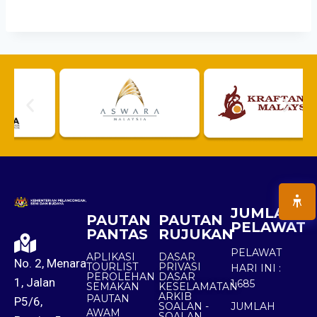
JUMLAH
PAUTAN
PAUTAN
PELAWAT
PANTAS
RUJUKAN
PELAWAT
APLIKASI
DASAR
No. 2, Menara
TOURLIST
PRIVASI
HARI INI :
PEROLEHAN
DASAR
1, Jalan
1,685
SEMAKAN
KESELAMATAN
ARKIB
PAUTAN
P5/6,
SOALAN -
JUMLAH
AWAM
SOALAN