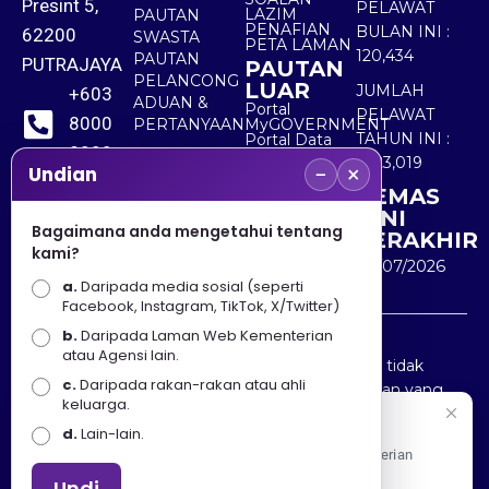
Presint 5,
PELAWAT
LAZIM
PAUTAN
PENAFIAN
BULAN INI :
62200
SWASTA
PETA LAMAN
120,434
PAUTAN
PUTRAJAYA
PAUTAN
PELANCONG
LUAR
JUMLAH
+603
ADUAN &
Portal
PELAWAT
8000
PERTANYAAN
MyGOVERNMENT
TAHUN INI :
Portal Data
8000
Terbuka
5,523,019
−
×
Sektor Awam
Undian
KEMAS
+603
KINI
8891
Bagaimana anda mengetahui tentang
TERAKHIR
kami?
7100
30/07/2026
a.
Daripada media sosial (seperti
Facebook, Instagram, TikTok, X/Twitter)
b.
Daripada Laman Web Kementerian
Penafian : Kerajaan Malaysia dan Kementerian
atau Agensi lain.
Pelancongan Seni dan Budaya (MOTAC) adalah tidak
c.
Daripada rakan-rakan atau ahli
bertanggungjawab atas kehilangan atau kerugian yang
keluarga.
disebabkan oleh penggunaan mana-mana maklumat
Selamat Datang
d.
Lain-lain.
yang diperolehi dari portal ini.
Apa Khabar! Selamat datang ke Portal Rasmi Kementerian
Pelancongan, Seni dan Budaya
Undi