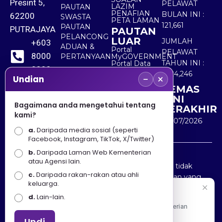
Presint 5,
PELAWAT
LAZIM
PAUTAN
PENAFIAN
BULAN INI :
62200
SWASTA
PETA LAMAN
121,661
PAUTAN
PUTRAJAYA
PAUTAN
PELANCONG
LUAR
JUMLAH
+603
ADUAN &
Portal
PELAWAT
8000
PERTANYAAN
MyGOVERNMENT
TAHUN INI :
Portal Data
8000
Terbuka
5,524,246
−
×
Sektor Awam
Undian
KEMAS
+603
KINI
8891
Bagaimana anda mengetahui tentang
TERAKHIR
kami?
7100
30/07/2026
a.
Daripada media sosial (seperti
Facebook, Instagram, TikTok, X/Twitter)
b.
Daripada Laman Web Kementerian
Penafian : Kerajaan Malaysia dan Kementerian
atau Agensi lain.
Pelancongan Seni dan Budaya (MOTAC) adalah tidak
c.
Daripada rakan-rakan atau ahli
bertanggungjawab atas kehilangan atau kerugian yang
keluarga.
disebabkan oleh penggunaan mana-mana maklumat
Selamat Datang
d.
Lain-lain.
yang diperolehi dari portal ini.
Apa Khabar! Selamat datang ke Portal Rasmi Kementerian
Pelancongan, Seni dan Budaya
Undi