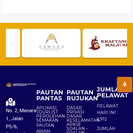
JUMLAH
PAUTAN
PAUTAN
PELAWAT
PANTAS
RUJUKAN
PELAWAT
APLIKASI
DASAR
No. 2, Menara
TOURLIST
PRIVASI
HARI INI :
PEROLEHAN
DASAR
1, Jalan
2,912
SEMAKAN
KESELAMATAN
ARKIB
PAUTAN
P5/6,
SOALAN -
JUMLAH
AWAM
SOALAN