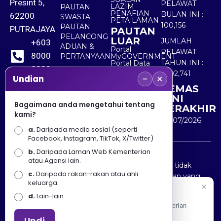
Presint 5,
PELAWAT
LAZIM
PAUTAN
PENAFIAN
BULAN INI :
62200
SWASTA
PETA LAMAN
100,156
PAUTAN
PUTRAJAYA
PAUTAN
PELANCONG
LUAR
JUMLAH
+603
ADUAN &
Portal
PELAWAT
8000
PERTANYAAN
MyGOVERNMENT
TAHUN INI :
Portal Data
8000
Terbuka
5,502,741
−
×
Sektor Awam
Undian
KEMAS
+603
KINI
8891
Bagaimana anda mengetahui tentang
TERAKHIR
kami?
7100
30/07/2026
a.
Daripada media sosial (seperti
Facebook, Instagram, TikTok, X/Twitter)
b.
Daripada Laman Web Kementerian
Penafian : Kerajaan Malaysia dan Kementerian
atau Agensi lain.
Pelancongan Seni dan Budaya (MOTAC) adalah tidak
c.
Daripada rakan-rakan atau ahli
bertanggungjawab atas kehilangan atau kerugian yang
keluarga.
disebabkan oleh penggunaan mana-mana maklumat
Selamat Datang
d.
Lain-lain.
yang diperolehi dari portal ini.
Apa Khabar! Selamat datang ke Portal Rasmi Kementerian
Pelancongan, Seni dan Budaya
Undi