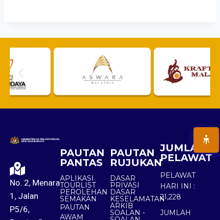
JUMLAH
PAUTAN
PAUTAN
PELAWAT
PANTAS
RUJUKAN
PELAWAT
APLIKASI
DASAR
No. 2, Menara
TOURLIST
PRIVASI
HARI INI :
PEROLEHAN
DASAR
1, Jalan
21,228
SEMAKAN
KESELAMATAN
ARKIB
PAUTAN
P5/6,
SOALAN -
JUMLAH
AWAM
SOALAN