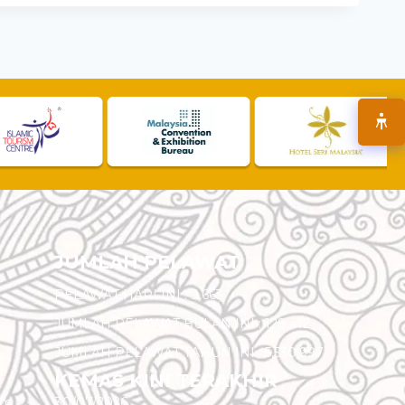
JUMLAH PELAWAT
PELAWAT HARI INI :
9,663
JUMLAH PELAWAT BULAN INI :
128,412
JUMLAH PELAWAT TAHUN INI :
5,530,997
KEMAS KINI TERAKHIR
am
30/07/2026