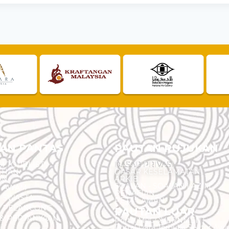
AN PANTAS
PAUTAN RUJUKAN
I TOURLIST
DASAR PRIVASI
EHAN
DASAR KESELAMATAN
AN
ARKIB
SOALAN - SOALAN LAZIM
N AWAM
PENAFIAN
 SWASTA
PETA LAMAN
N PELANCONG
PAUTAN LUAR
& PERTANYAAN
Portal MyGOVERNMENT
Portal Data Terbuka Sektor Aw