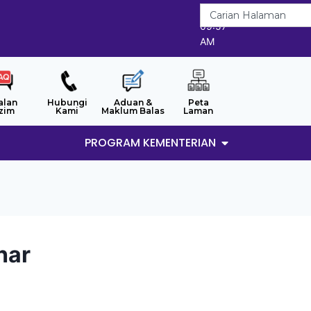
8/8/2026
09:57
AM
alan
Hubungi
Aduan &
Peta
zim
Kami
Maklum Balas
Laman
PROGRAM KEMENTERIAN
har