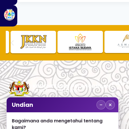
PAUT
APLIKAS
PEROL
SEMAK
−
×
Undian
PAUTA
No. 2, Menara 1, Jalan P5/6, Presint 5,
PAUTAN
62200 PUTRAJAYA
PAUTA
Bagaimana anda mengetahui tentang
ADUAN 
+603 8000 8000
kami?