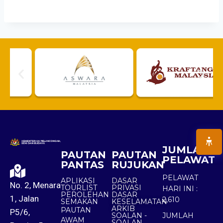
JUMLAH
PAUTAN
PAUTAN
PELAWAT
PANTAS
RUJUKAN
PELAWAT
APLIKASI
DASAR
No. 2, Menara
TOURLIST
PRIVASI
HARI INI :
PEROLEHAN
DASAR
1, Jalan
2,610
SEMAKAN
KESELAMATAN
ARKIB
PAUTAN
P5/6,
SOALAN -
JUMLAH
AWAM
SOALAN