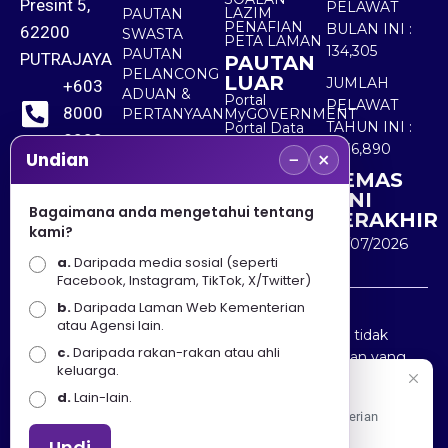
Presint 5,
PELAWAT
LAZIM
PAUTAN
PENAFIAN
BULAN INI :
62200
SWASTA
PETA LAMAN
134,305
PAUTAN
PUTRAJAYA
PAUTAN
PELANCONG
LUAR
JUMLAH
+603
ADUAN &
Portal
PELAWAT
8000
PERTANYAAN
MyGOVERNMENT
TAHUN INI :
Portal Data
8000
Terbuka
5,536,890
−
×
Sektor Awam
Undian
KEMAS
+603
KINI
8891
Bagaimana anda mengetahui tentang
TERAKHIR
kami?
7100
30/07/2026
a.
Daripada media sosial (seperti
Facebook, Instagram, TikTok, X/Twitter)
b.
Daripada Laman Web Kementerian
Penafian : Kerajaan Malaysia dan Kementerian
atau Agensi lain.
Pelancongan Seni dan Budaya (MOTAC) adalah tidak
c.
Daripada rakan-rakan atau ahli
bertanggungjawab atas kehilangan atau kerugian yang
keluarga.
disebabkan oleh penggunaan mana-mana maklumat
Selamat Datang
d.
Lain-lain.
yang diperolehi dari portal ini.
Apa Khabar! Selamat datang ke Portal Rasmi Kementerian
Pelancongan, Seni dan Budaya
Undi