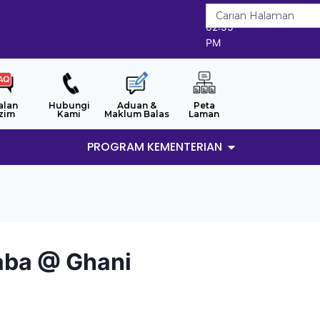
6/8/2026
02:55
PM
alan
Hubungi
Aduan &
Peta
zim
Kami
Maklum Balas
Laman
PROGRAM KEMENTERIAN
Baba @ Ghani