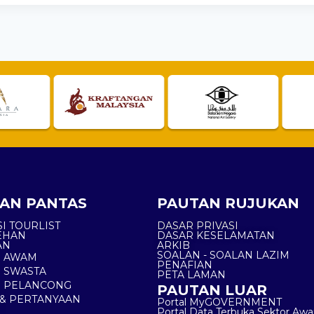
AN PANTAS
PAUTAN RUJUKAN
I TOURLIST
DASAR PRIVASI
EHAN
DASAR KESELAMATAN
AN
ARKIB
SOALAN - SOALAN LAZIM
N AWAM
PENAFIAN
 SWASTA
PETA LAMAN
N PELANCONG
PAUTAN LUAR
& PERTANYAAN
Portal MyGOVERNMENT
Portal Data Terbuka Sektor Aw