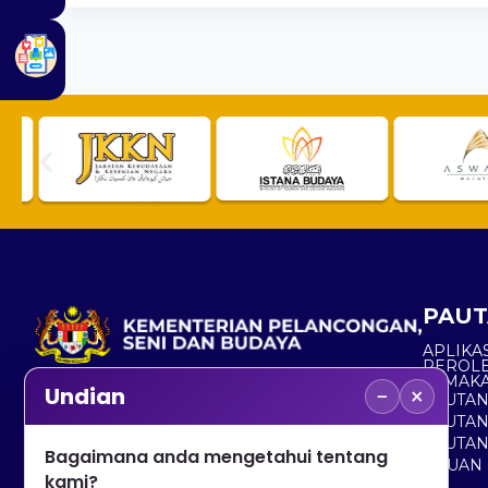
PAUT
APLIKAS
PEROL
SEMAK
−
×
Undian
PAUTA
No. 2, Menara 1, Jalan P5/6, Presint 5,
PAUTAN
62200 PUTRAJAYA
PAUTA
Bagaimana anda mengetahui tentang
ADUAN 
+603 8000 8000
kami?