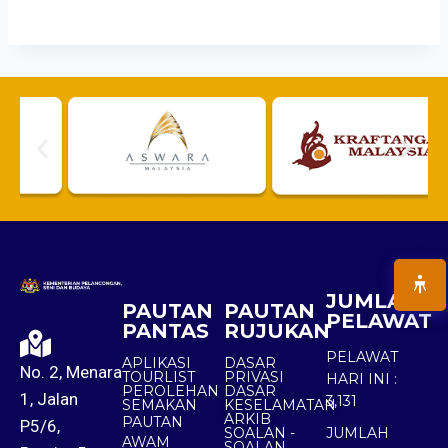
JUMLAH
PAUTAN
PAUTAN
PELAWAT
PANTAS
RUJUKAN
PELAWAT
APLIKASI
DASAR
No. 2, Menara
TOURLIST
PRIVASI
HARI INI :
PEROLEHAN
DASAR
1, Jalan
3,131
SEMAKAN
KESELAMATAN
ARKIB
PAUTAN
P5/6,
SOALAN -
JUMLAH
AWAM
SOALAN