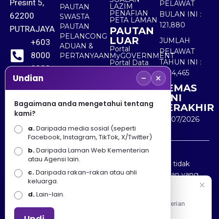
Presint 5,
PELAWAT
LAZIM
PAUTAN
PENAFIAN
BULAN INI :
62200
SWASTA
PETA LAMAN
121,880
PAUTAN
PUTRAJAYA
PAUTAN
PELANCONG
LUAR
JUMLAH
+603
ADUAN &
Portal
PELAWAT
8000
PERTANYAAN
MyGOVERNMENT
TAHUN INI :
Portal Data
8000
Terbuka
5,524,465
−
×
Sektor Awam
Undian
KEMAS
+603
KINI
8891
Bagaimana anda mengetahui tentang
TERAKHIR
kami?
7100
30/07/2026
a.
Daripada media sosial (seperti
Facebook, Instagram, TikTok, X/Twitter)
b.
Daripada Laman Web Kementerian
Penafian : Kerajaan Malaysia dan Kementerian
atau Agensi lain.
Pelancongan Seni dan Budaya (MOTAC) adalah tidak
c.
Daripada rakan-rakan atau ahli
bertanggungjawab atas kehilangan atau kerugian yang
keluarga.
disebabkan oleh penggunaan mana-mana maklumat
Selamat Datang
d.
Lain-lain.
yang diperolehi dari portal ini.
Apa Khabar! Selamat datang ke Portal Rasmi Kementerian
Pelancongan, Seni dan Budaya
Undi