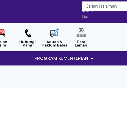
7/8/2026
06:59
PM
alan
Hubungi
Aduan &
Peta
zim
Kami
Maklum Balas
Laman
PROGRAM KEMENTERIAN