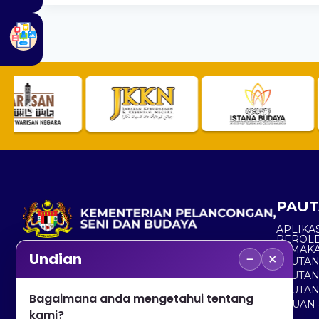
PAUT
APLIKAS
PEROL
SEMAK
−
×
Undian
PAUTA
No. 2, Menara 1, Jalan P5/6, Presint 5,
PAUTAN
62200 PUTRAJAYA
PAUTA
Bagaimana anda mengetahui tentang
ADUAN 
+603 8000 8000
kami?