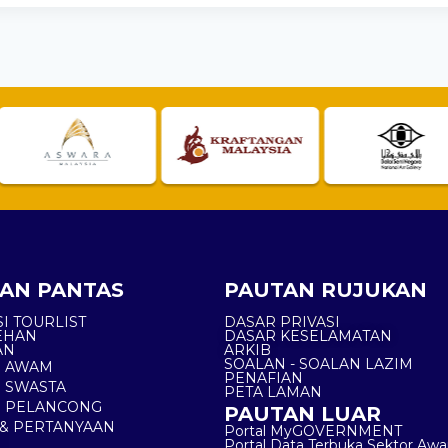
AN PANTAS
PAUTAN RUJUKAN
I TOURLIST
DASAR PRIVASI
EHAN
DASAR KESELAMATAN
AN
ARKIB
SOALAN - SOALAN LAZIM
N AWAM
PENAFIAN
 SWASTA
PETA LAMAN
N PELANCONG
PAUTAN LUAR
& PERTANYAAN
Portal MyGOVERNMENT
Portal Data Terbuka Sektor Aw