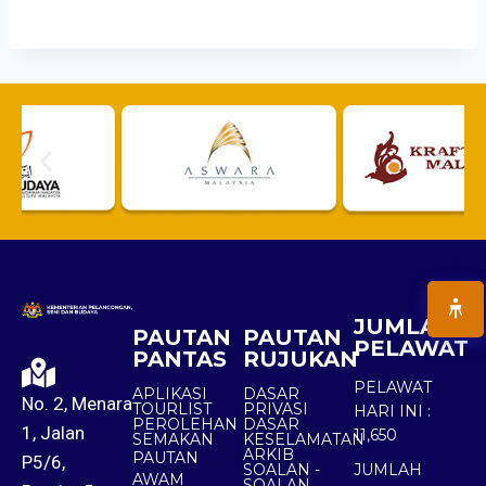
JUMLAH
PAUTAN
PAUTAN
PELAWAT
PANTAS
RUJUKAN
PELAWAT
APLIKASI
DASAR
No. 2, Menara
TOURLIST
PRIVASI
HARI INI :
PEROLEHAN
DASAR
1, Jalan
11,650
SEMAKAN
KESELAMATAN
ARKIB
PAUTAN
P5/6,
SOALAN -
JUMLAH
AWAM
SOALAN