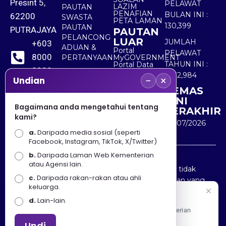
Presint 5,
PELAWAT
LAZIM
PAUTAN
PENAFIAN
BULAN INI :
62200
SWASTA
PETA LAMAN
130,399
PAUTAN
PUTRAJAYA
PAUTAN
PELANCONG
LUAR
JUMLAH
+603
ADUAN &
Portal
PELAWAT
8000
PERTANYAAN
MyGOVERNMENT
TAHUN INI :
Portal Data
8000
Terbuka
5,532,984
−
×
Sektor Awam
Undian
KEMAS
+603
KINI
8891
Bagaimana anda mengetahui tentang
TERAKHIR
kami?
7100
30/07/2026
a.
Daripada media sosial (seperti
Facebook, Instagram, TikTok, X/Twitter)
b.
Daripada Laman Web Kementerian
Penafian : Kerajaan Malaysia dan Kementerian
atau Agensi lain.
Pelancongan Seni dan Budaya (MOTAC) adalah tidak
c.
Daripada rakan-rakan atau ahli
bertanggungjawab atas kehilangan atau kerugian yang
keluarga.
disebabkan oleh penggunaan mana-mana maklumat
Selamat Datang
d.
Lain-lain.
yang diperolehi dari portal ini.
Apa Khabar! Selamat datang ke Portal Rasmi Kementerian
Pelancongan, Seni dan Budaya
Undi