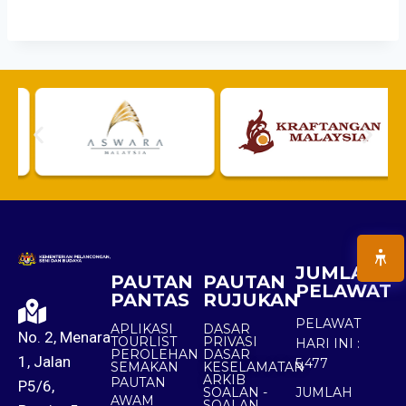
JUMLAH
PAUTAN
PAUTAN
PELAWAT
PANTAS
RUJUKAN
PELAWAT
APLIKASI
DASAR
No. 2, Menara
TOURLIST
PRIVASI
HARI INI :
PEROLEHAN
DASAR
1, Jalan
5,477
SEMAKAN
KESELAMATAN
ARKIB
PAUTAN
P5/6,
SOALAN -
JUMLAH
AWAM
SOALAN