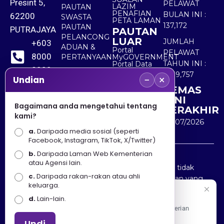
Presint 5,
PELAWAT
LAZIM
PAUTAN
PENAFIAN
BULAN INI :
62200
SWASTA
PETA LAMAN
137,172
PAUTAN
PUTRAJAYA
PAUTAN
PELANCONG
LUAR
JUMLAH
+603
ADUAN &
Portal
PELAWAT
8000
PERTANYAAN
MyGOVERNMENT
TAHUN INI :
Portal Data
8000
Terbuka
5,539,757
−
×
Sektor Awam
Undian
KEMAS
+603
KINI
8891
Bagaimana anda mengetahui tentang
TERAKHIR
kami?
7100
30/07/2026
a.
Daripada media sosial (seperti
Facebook, Instagram, TikTok, X/Twitter)
b.
Daripada Laman Web Kementerian
Penafian : Kerajaan Malaysia dan Kementerian
atau Agensi lain.
Pelancongan Seni dan Budaya (MOTAC) adalah tidak
c.
Daripada rakan-rakan atau ahli
bertanggungjawab atas kehilangan atau kerugian yang
keluarga.
disebabkan oleh penggunaan mana-mana maklumat
Selamat Datang
d.
Lain-lain.
yang diperolehi dari portal ini.
Apa Khabar! Selamat datang ke Portal Rasmi Kementerian
Pelancongan, Seni dan Budaya
Undi