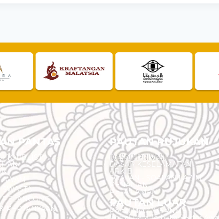
AN PANTAS
PAUTAN RUJUKAN
I TOURLIST
DASAR PRIVASI
EHAN
DASAR KESELAMATAN
AN
ARKIB
SOALAN - SOALAN LAZIM
N AWAM
PENAFIAN
 SWASTA
PETA LAMAN
N PELANCONG
PAUTAN LUAR
& PERTANYAAN
Portal MyGOVERNMENT
Portal Data Terbuka Sektor Aw