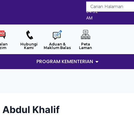
8/8/2026
04:52
AM
alan
Hubungi
Aduan &
Peta
zim
Kami
Maklum Balas
Laman
PROGRAM KEMENTERIAN
 Abdul Khalif