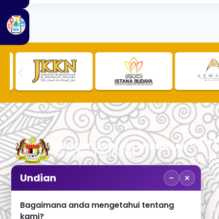
PAUT
APLIKAS
PEROL
SEMAK
−
×
Undian
PAUTA
No. 2, Menara 1, Jalan P5/6, Presint 5,
PAUTAN
62200 PUTRAJAYA
PAUTA
Bagaimana anda mengetahui tentang
ADUAN 
+603 8000 8000
kami?