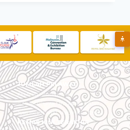
JUMLAH PELAWAT
PELAWAT HARI INI :
6,848
JUMLAH PELAWAT BULAN INI :
125,597
JUMLAH PELAWAT TAHUN INI :
5,528,182
KEMAS KINI TERAKHIR
am
30/07/2026