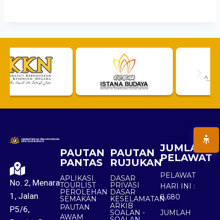
JUMLAH
PAUTAN
PAUTAN
PELAWAT
PANTAS
RUJUKAN
PELAWAT
APLIKASI
DASAR
No. 2, Menara
TOURLIST
PRIVASI
HARI INI :
PEROLEHAN
DASAR
1, Jalan
8,680
SEMAKAN
KESELAMATAN
ARKIB
PAUTAN
P5/6,
SOALAN -
JUMLAH
AWAM
SOALAN