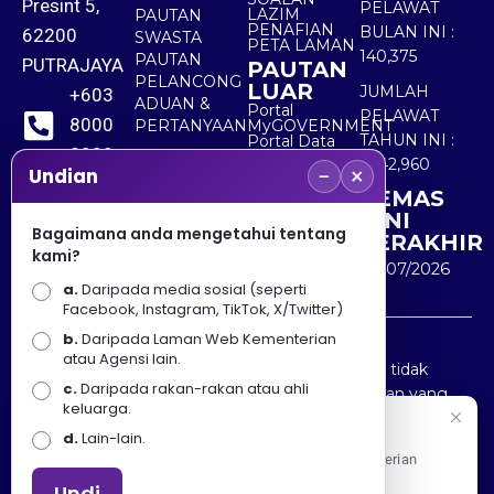
Presint 5,
PELAWAT
LAZIM
PAUTAN
PENAFIAN
BULAN INI :
62200
SWASTA
PETA LAMAN
140,375
PAUTAN
PUTRAJAYA
PAUTAN
PELANCONG
LUAR
JUMLAH
+603
ADUAN &
Portal
PELAWAT
8000
PERTANYAAN
MyGOVERNMENT
TAHUN INI :
Portal Data
8000
Terbuka
5,542,960
−
×
Sektor Awam
Undian
KEMAS
+603
KINI
8891
Bagaimana anda mengetahui tentang
TERAKHIR
kami?
7100
30/07/2026
a.
Daripada media sosial (seperti
Facebook, Instagram, TikTok, X/Twitter)
b.
Daripada Laman Web Kementerian
Penafian : Kerajaan Malaysia dan Kementerian
atau Agensi lain.
Pelancongan Seni dan Budaya (MOTAC) adalah tidak
c.
Daripada rakan-rakan atau ahli
bertanggungjawab atas kehilangan atau kerugian yang
keluarga.
disebabkan oleh penggunaan mana-mana maklumat
Selamat Datang
d.
Lain-lain.
yang diperolehi dari portal ini.
Apa Khabar! Selamat datang ke Portal Rasmi Kementerian
Pelancongan, Seni dan Budaya
Undi