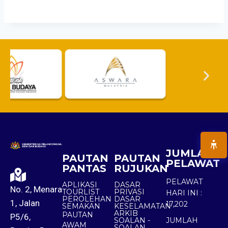
JUMLAH
PAUTAN
PAUTAN
PELAWAT
PANTAS
RUJUKAN
PELAWAT
APLIKASI
DASAR
No. 2, Menara
TOURLIST
PRIVASI
HARI INI :
PEROLEHAN
DASAR
1, Jalan
17,202
SEMAKAN
KESELAMATAN
ARKIB
PAUTAN
P5/6,
SOALAN -
JUMLAH
AWAM
SOALAN