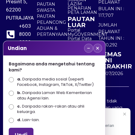
Presint 5,
PELAWAT
LAZIM
PAUTAN
PENAFIAN
BULAN INI :
62200
SWASTA
PETA LAMAN
117,707
PAUTAN
PUTRAJAYA
PAUTAN
PELANCONG
LUAR
JUMLAH
+603
ADUAN &
Portal
PELAWAT
8000
PERTANYAAN
MyGOVERNMENT
TAHUN INI :
Portal Data
8000
Terbuka
5,520,292
−
×
Sektor Awam
Undian
KEMAS
+603
KINI
8891
Bagaimana anda mengetahui tentang
TERAKHIR
kami?
7100
30/07/2026
a.
Daripada media sosial (seperti
Facebook, Instagram, TikTok, X/Twitter)
b.
Daripada Laman Web Kementerian
Penafian : Kerajaan Malaysia dan Kementerian
atau Agensi lain.
Pelancongan Seni dan Budaya (MOTAC) adalah tidak
c.
Daripada rakan-rakan atau ahli
bertanggungjawab atas kehilangan atau kerugian yang
keluarga.
disebabkan oleh penggunaan mana-mana maklumat
Selamat Datang
d.
Lain-lain.
yang diperolehi dari portal ini.
Apa Khabar! Selamat datang ke Portal Rasmi Kementerian
Pelancongan, Seni dan Budaya
Undi