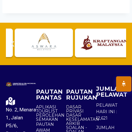
JUMLAH
PAUTAN
PAUTAN
PELAWAT
PANTAS
RUJUKAN
PELAWAT
APLIKASI
DASAR
No. 2, Menara
TOURLIST
PRIVASI
HARI INI :
PEROLEHAN
DASAR
1, Jalan
12,621
SEMAKAN
KESELAMATAN
ARKIB
PAUTAN
P5/6,
SOALAN -
JUMLAH
AWAM
SOALAN