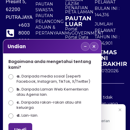
Presint 5,
PELAWAT
LAZIM
PAUTAN
PENAFIAN
BULAN INI :
62200
SWASTA
PETA LAMAN
144,316
PAUTAN
PUTRAJAYA
PAUTAN
PELANCONG
LUAR
JUMLAH
+603
ADUAN &
Portal
PELAWAT
8000
PERTANYAAN
MyGOVERNMENT
TAHUN INI :
Portal Data
8000
Terbuka
5,546,901
−
×
Sektor Awam
Undian
KEMAS
+603
KINI
8891
Bagaimana anda mengetahui tentang
TERAKHIR
kami?
7100
30/07/2026
a.
Daripada media sosial (seperti
Facebook, Instagram, TikTok, X/Twitter)
b.
Daripada Laman Web Kementerian
Penafian : Kerajaan Malaysia dan Kementerian
atau Agensi lain.
Pelancongan Seni dan Budaya (MOTAC) adalah tidak
c.
Daripada rakan-rakan atau ahli
bertanggungjawab atas kehilangan atau kerugian yang
keluarga.
disebabkan oleh penggunaan mana-mana maklumat
Selamat Datang
d.
Lain-lain.
yang diperolehi dari portal ini.
Apa Khabar! Selamat datang ke Portal Rasmi Kementerian
Pelancongan, Seni dan Budaya
Undi