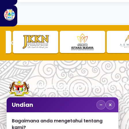
PAUT
APLIKAS
PEROL
SEMAK
−
×
Undian
PAUTA
No. 2, Menara 1, Jalan P5/6, Presint 5,
PAUTAN
62200 PUTRAJAYA
PAUTA
Bagaimana anda mengetahui tentang
ADUAN 
+603 8000 8000
kami?