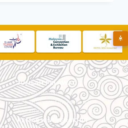
JUMLAH PELAWAT
PELAWAT HARI INI :
19,002
JUMLAH PELAWAT BULAN INI :
97,930
JUMLAH PELAWAT TAHUN INI :
5,500,515
KEMAS KINI TERAKHIR
am
30/07/2026