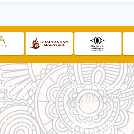
AN PANTAS
PAUTAN RUJUKAN
I TOURLIST
DASAR PRIVASI
EHAN
DASAR KESELAMATAN
AN
ARKIB
SOALAN - SOALAN LAZIM
N AWAM
PENAFIAN
 SWASTA
PETA LAMAN
N PELANCONG
PAUTAN LUAR
& PERTANYAAN
Portal MyGOVERNMENT
Portal Data Terbuka Sektor Aw