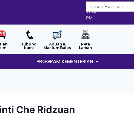
6/8/2026
11:29
PM
alan
Hubungi
Aduan &
Peta
zim
Kami
Maklum Balas
Laman
PROGRAM KEMENTERIAN
inti Che Ridzuan