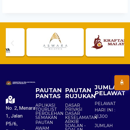
JUMLAH
PAUTAN
PAUTAN
PELAWAT
PANTAS
RUJUKAN
PELAWAT
APLIKASI
DASAR
No. 2, Menara
TOURLIST
PRIVASI
HARI INI :
PEROLEHAN
DASAR
1, Jalan
21,300
SEMAKAN
KESELAMATAN
ARKIB
PAUTAN
P5/6,
SOALAN -
JUMLAH
AWAM
SOALAN