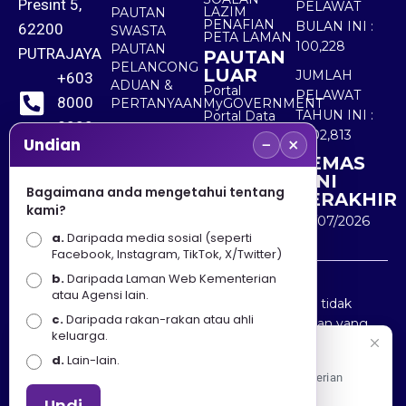
Presint 5,
PELAWAT
LAZIM
PAUTAN
PENAFIAN
BULAN INI :
62200
SWASTA
PETA LAMAN
100,228
PAUTAN
PUTRAJAYA
PAUTAN
PELANCONG
LUAR
JUMLAH
+603
ADUAN &
Portal
PELAWAT
8000
PERTANYAAN
MyGOVERNMENT
TAHUN INI :
Portal Data
8000
Terbuka
5,502,813
−
×
Sektor Awam
Undian
KEMAS
+603
KINI
8891
Bagaimana anda mengetahui tentang
TERAKHIR
kami?
7100
30/07/2026
a.
Daripada media sosial (seperti
Facebook, Instagram, TikTok, X/Twitter)
b.
Daripada Laman Web Kementerian
Penafian : Kerajaan Malaysia dan Kementerian
atau Agensi lain.
Pelancongan Seni dan Budaya (MOTAC) adalah tidak
c.
Daripada rakan-rakan atau ahli
bertanggungjawab atas kehilangan atau kerugian yang
keluarga.
disebabkan oleh penggunaan mana-mana maklumat
Selamat Datang
d.
Lain-lain.
yang diperolehi dari portal ini.
Apa Khabar! Selamat datang ke Portal Rasmi Kementerian
Pelancongan, Seni dan Budaya
Undi