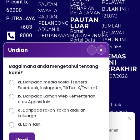
Presint 5,
PELAWAT
LAZIM
PAUTAN
PENAFIAN
BULAN INI :
62200
SWASTA
PETA LAMAN
121,873
PAUTAN
PUTRAJAYA
PAUTAN
PELANCONG
LUAR
JUMLAH
+603
ADUAN &
Portal
PELAWAT
8000
PERTANYAAN
MyGOVERNMENT
TAHUN INI :
Portal Data
8000
Terbuka
5,524,458
−
×
Sektor Awam
Undian
KEMAS
+603
KINI
8891
Bagaimana anda mengetahui tentang
TERAKHIR
kami?
7100
30/07/2026
a.
Daripada media sosial (seperti
Facebook, Instagram, TikTok, X/Twitter)
b.
Daripada Laman Web Kementerian
Penafian : Kerajaan Malaysia dan Kementerian
atau Agensi lain.
Pelancongan Seni dan Budaya (MOTAC) adalah tidak
c.
Daripada rakan-rakan atau ahli
bertanggungjawab atas kehilangan atau kerugian yang
keluarga.
disebabkan oleh penggunaan mana-mana maklumat
Selamat Datang
d.
Lain-lain.
yang diperolehi dari portal ini.
Apa Khabar! Selamat datang ke Portal Rasmi Kementerian
Pelancongan, Seni dan Budaya
Undi