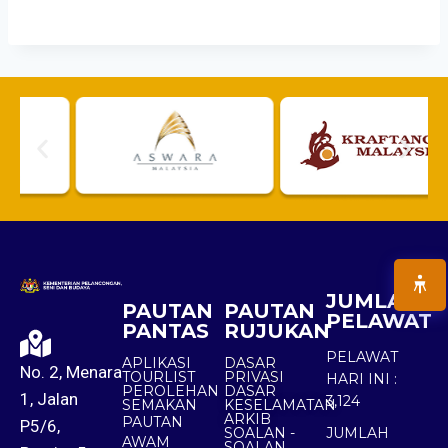
JUMLAH
PAUTAN
PAUTAN
PELAWAT
PANTAS
RUJUKAN
PELAWAT
APLIKASI
DASAR
No. 2, Menara
TOURLIST
PRIVASI
HARI INI :
PEROLEHAN
DASAR
1, Jalan
3,124
SEMAKAN
KESELAMATAN
ARKIB
PAUTAN
P5/6,
SOALAN -
JUMLAH
AWAM
SOALAN