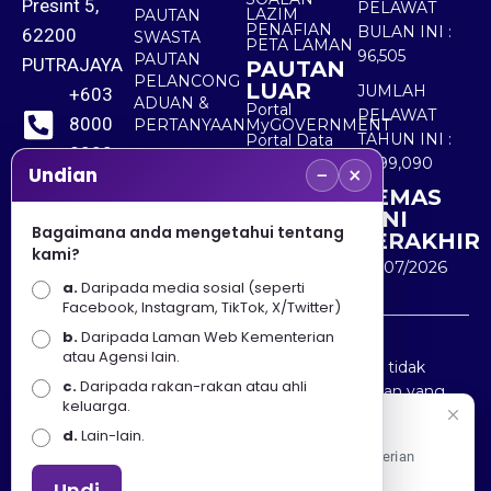
Presint 5,
PELAWAT
LAZIM
PAUTAN
PENAFIAN
BULAN INI :
62200
SWASTA
PETA LAMAN
96,505
PAUTAN
PUTRAJAYA
PAUTAN
PELANCONG
LUAR
JUMLAH
+603
ADUAN &
Portal
PELAWAT
8000
PERTANYAAN
MyGOVERNMENT
TAHUN INI :
Portal Data
8000
Terbuka
5,499,090
−
×
Sektor Awam
Undian
KEMAS
+603
KINI
8891
Bagaimana anda mengetahui tentang
TERAKHIR
kami?
7100
30/07/2026
a.
Daripada media sosial (seperti
Facebook, Instagram, TikTok, X/Twitter)
b.
Daripada Laman Web Kementerian
Penafian : Kerajaan Malaysia dan Kementerian
atau Agensi lain.
Pelancongan Seni dan Budaya (MOTAC) adalah tidak
c.
Daripada rakan-rakan atau ahli
bertanggungjawab atas kehilangan atau kerugian yang
keluarga.
disebabkan oleh penggunaan mana-mana maklumat
Selamat Datang
d.
Lain-lain.
yang diperolehi dari portal ini.
Apa Khabar! Selamat datang ke Portal Rasmi Kementerian
Pelancongan, Seni dan Budaya
Undi