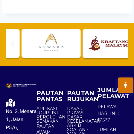
JUMLAH
PAUTAN
PAUTAN
PELAWAT
PANTAS
RUJUKAN
PELAWAT
APLIKASI
DASAR
No. 2, Menara
TOURLIST
PRIVASI
HARI INI :
PEROLEHAN
DASAR
1, Jalan
17,577
SEMAKAN
KESELAMATAN
ARKIB
PAUTAN
P5/6,
SOALAN -
JUMLAH
AWAM
SOALAN