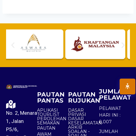
JUMLAH
PAUTAN
PAUTAN
PELAWAT
PANTAS
RUJUKAN
PELAWAT
APLIKASI
DASAR
No. 2, Menara
TOURLIST
PRIVASI
HARI INI :
PEROLEHAN
DASAR
1, Jalan
8,007
SEMAKAN
KESELAMATAN
ARKIB
PAUTAN
P5/6,
SOALAN -
JUMLAH
AWAM
SOALAN