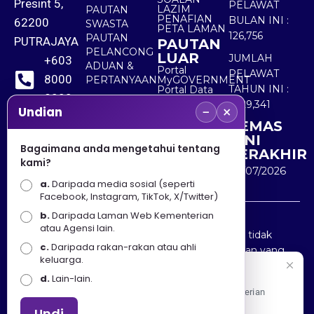
Presint 5,
PELAWAT
LAZIM
PAUTAN
PENAFIAN
BULAN INI :
62200
SWASTA
PETA LAMAN
126,756
PAUTAN
PUTRAJAYA
PAUTAN
PELANCONG
LUAR
JUMLAH
+603
ADUAN &
Portal
PELAWAT
8000
PERTANYAAN
MyGOVERNMENT
TAHUN INI :
Portal Data
8000
Terbuka
5,529,341
−
×
Sektor Awam
Undian
KEMAS
+603
KINI
8891
Bagaimana anda mengetahui tentang
TERAKHIR
kami?
7100
30/07/2026
a.
Daripada media sosial (seperti
Facebook, Instagram, TikTok, X/Twitter)
b.
Daripada Laman Web Kementerian
Penafian : Kerajaan Malaysia dan Kementerian
atau Agensi lain.
Pelancongan Seni dan Budaya (MOTAC) adalah tidak
c.
Daripada rakan-rakan atau ahli
bertanggungjawab atas kehilangan atau kerugian yang
keluarga.
disebabkan oleh penggunaan mana-mana maklumat
Selamat Datang
d.
Lain-lain.
yang diperolehi dari portal ini.
Apa Khabar! Selamat datang ke Portal Rasmi Kementerian
Pelancongan, Seni dan Budaya
Undi