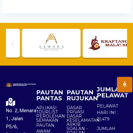
JUMLAH
PAUTAN
PAUTAN
PELAWAT
PANTAS
RUJUKAN
PELAWAT
APLIKASI
DASAR
No. 2, Menara
TOURLIST
PRIVASI
HARI INI :
PEROLEHAN
DASAR
1, Jalan
21,479
SEMAKAN
KESELAMATAN
ARKIB
PAUTAN
P5/6,
SOALAN -
JUMLAH
AWAM
SOALAN