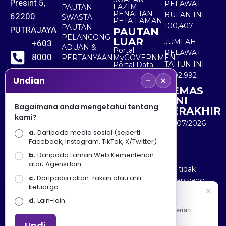
Presint 5,
PELAWAT
LAZIM
PAUTAN
PENAFIAN
BULAN INI :
62200
SWASTA
PETA LAMAN
100,407
PAUTAN
PUTRAJAYA
PAUTAN
PELANCONG
LUAR
JUMLAH
+603
ADUAN &
Portal
PELAWAT
8000
PERTANYAAN
MyGOVERNMENT
TAHUN INI :
Portal Data
8000
Terbuka
5,502,992
−
×
Sektor Awam
Undian
KEMAS
+603
KINI
8891
Bagaimana anda mengetahui tentang
TERAKHIR
kami?
7100
30/07/2026
a.
Daripada media sosial (seperti
Facebook, Instagram, TikTok, X/Twitter)
b.
Daripada Laman Web Kementerian
Penafian : Kerajaan Malaysia dan Kementerian
atau Agensi lain.
Pelancongan Seni dan Budaya (MOTAC) adalah tidak
c.
Daripada rakan-rakan atau ahli
bertanggungjawab atas kehilangan atau kerugian yang
keluarga.
disebabkan oleh penggunaan mana-mana maklumat
Selamat Datang
d.
Lain-lain.
yang diperolehi dari portal ini.
Apa Khabar! Selamat datang ke Portal Rasmi Kementerian
Pelancongan, Seni dan Budaya
Undi