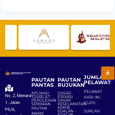
JUMLAH
PAUTAN
PAUTAN
PELAWAT
PANTAS
RUJUKAN
PELAWAT
APLIKASI
DASAR
No. 2, Menara
TOURLIST
PRIVASI
HARI INI :
PEROLEHAN
DASAR
1, Jalan
10,470
SEMAKAN
KESELAMATAN
ARKIB
PAUTAN
P5/6,
SOALAN -
JUMLAH
AWAM
SOALAN