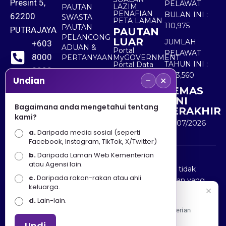
Presint 5,
PELAWAT
LAZIM
PAUTAN
PENAFIAN
BULAN INI :
62200
SWASTA
PETA LAMAN
110,975
PAUTAN
PUTRAJAYA
PAUTAN
PELANCONG
LUAR
JUMLAH
+603
ADUAN &
Portal
PELAWAT
8000
PERTANYAAN
MyGOVERNMENT
TAHUN INI :
Portal Data
8000
Terbuka
5,513,560
−
×
Sektor Awam
Undian
KEMAS
+603
KINI
8891
Bagaimana anda mengetahui tentang
TERAKHIR
kami?
7100
30/07/2026
a.
Daripada media sosial (seperti
Facebook, Instagram, TikTok, X/Twitter)
b.
Daripada Laman Web Kementerian
Penafian : Kerajaan Malaysia dan Kementerian
atau Agensi lain.
Pelancongan Seni dan Budaya (MOTAC) adalah tidak
c.
Daripada rakan-rakan atau ahli
bertanggungjawab atas kehilangan atau kerugian yang
keluarga.
disebabkan oleh penggunaan mana-mana maklumat
Selamat Datang
d.
Lain-lain.
yang diperolehi dari portal ini.
Apa Khabar! Selamat datang ke Portal Rasmi Kementerian
Pelancongan, Seni dan Budaya
Undi