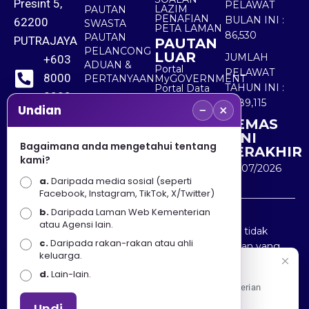
Presint 5,
PELAWAT
LAZIM
PAUTAN
PENAFIAN
BULAN INI :
62200
SWASTA
PETA LAMAN
86,530
PAUTAN
PUTRAJAYA
PAUTAN
PELANCONG
LUAR
JUMLAH
+603
ADUAN &
Portal
PELAWAT
8000
PERTANYAAN
MyGOVERNMENT
TAHUN INI :
Portal Data
8000
Terbuka
5,489,115
−
×
Sektor Awam
Undian
KEMAS
+603
KINI
8891
Bagaimana anda mengetahui tentang
TERAKHIR
kami?
7100
30/07/2026
a.
Daripada media sosial (seperti
Facebook, Instagram, TikTok, X/Twitter)
b.
Daripada Laman Web Kementerian
Penafian : Kerajaan Malaysia dan Kementerian
atau Agensi lain.
Pelancongan Seni dan Budaya (MOTAC) adalah tidak
c.
Daripada rakan-rakan atau ahli
bertanggungjawab atas kehilangan atau kerugian yang
keluarga.
disebabkan oleh penggunaan mana-mana maklumat
Selamat Datang
d.
Lain-lain.
yang diperolehi dari portal ini.
Apa Khabar! Selamat datang ke Portal Rasmi Kementerian
Pelancongan, Seni dan Budaya
Undi