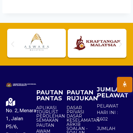
JUMLAH
PAUTAN
PAUTAN
PELAWAT
PANTAS
RUJUKAN
PELAWAT
APLIKASI
DASAR
No. 2, Menara
TOURLIST
PRIVASI
HARI INI :
PEROLEHAN
DASAR
1, Jalan
7,602
SEMAKAN
KESELAMATAN
ARKIB
PAUTAN
P5/6,
SOALAN -
JUMLAH
AWAM
SOALAN